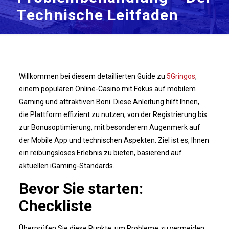
Technische Leitfaden
Willkommen bei diesem detaillierten Guide zu
5Gringos
,
einem populären Online-Casino mit Fokus auf mobilem
Gaming und attraktiven Boni. Diese Anleitung hilft Ihnen,
die Plattform effizient zu nutzen, von der Registrierung bis
zur Bonusoptimierung, mit besonderem Augenmerk auf
der Mobile App und technischen Aspekten. Ziel ist es, Ihnen
ein reibungsloses Erlebnis zu bieten, basierend auf
aktuellen iGaming-Standards.
Bevor Sie starten:
Checkliste
Überprüfen Sie diese Punkte, um Probleme zu vermeiden: