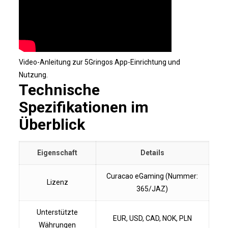
Video-Anleitung zur 5Gringos App-Einrichtung und
Nutzung.
Technische
Spezifikationen im
Überblick
Eigenschaft
Details
Curacao eGaming (Nummer:
Lizenz
365/JAZ)
Unterstützte
EUR, USD, CAD, NOK, PLN
Währungen