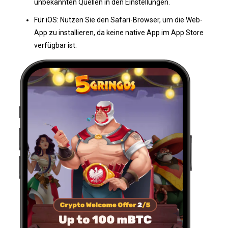
unbekannten Quellen in den Einstellungen.
Für iOS: Nutzen Sie den Safari-Browser, um die Web-
App zu installieren, da keine native App im App Store
verfügbar ist.