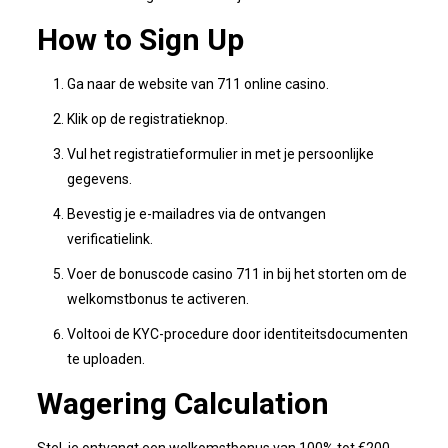
How to Sign Up
Ga naar de website van 711 online casino.
Klik op de registratieknop.
Vul het registratieformulier in met je persoonlijke
gegevens.
Bevestig je e-mailadres via de ontvangen
verificatielink.
Voer de bonuscode casino 711 in bij het storten om de
welkomstbonus te activeren.
Voltooi de KYC-procedure door identiteitsdocumenten
te uploaden.
Wagering Calculation