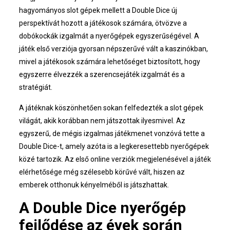
hagyományos slot gépek mellett a Double Dice új
perspektívát hozott a játékosok számára, ötvözve a
dobókockák izgalmát a nyerőgépek egyszerűségével. A
játék első verziója gyorsan népszerűvé vált a kaszinókban,
mivel a játékosok számára lehetőséget biztosított, hogy
egyszerre élvezzék a szerencsejáték izgalmát és a
stratégiát.
A játéknak köszönhetően sokan felfedezték a slot gépek
világát, akik korábban nem játszottak ilyesmivel. Az
egyszerű, de mégis izgalmas játékmenet vonzóvá tette a
Double Dice-t, amely azóta is a legkeresettebb nyerőgépek
közé tartozik. Az első online verziók megjelenésével a játék
elérhetősége még szélesebb körűvé vált, hiszen az
emberek otthonuk kényelméből is játszhattak.
A Double Dice nyerőgép
fejlődése az évek során