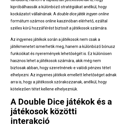
kipróbálhassák a különböző stratégiákat anélkül, hogy
kockázatot vállalnának. A
double dice játék ingyen online
formátum számos online kaszinóban elérhető, ezáltal
széles körű hozzáférést biztosít a játékosok számára.
Az ingyenes játékok során a játékosok nem csak a
játékmenetet ismerhetik meg, hanem a különböző bónusz
funkciókat és nyeremények lehetőségét is. Ez különösen
hasznos lehet a játékosok számára, akik még nem
biztosak abban, hogy szeretnének-e valódi pénzes tétet
elhelyezni. Az ingyenes játékok emellett lehetőséget adnak
arra is, hogy a játékosok szórakozzanak, anélkül, hogy
kötelezően tétet kellene elhelyezniük.
A Double Dice játékok és a
játékosok közötti
interakció