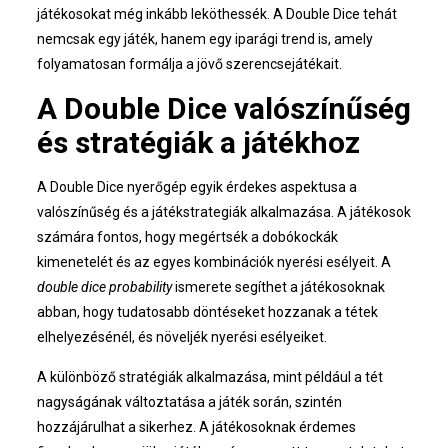
játékosokat még inkább leköthessék. A Double Dice tehát
nemcsak egy játék, hanem egy iparági trend is, amely
folyamatosan formálja a jövő szerencsejátékait.
A Double Dice valószínűség
és stratégiák a játékhoz
A Double Dice nyerőgép egyik érdekes aspektusa a
valószínűség és a játékstrategiák alkalmazása. A játékosok
számára fontos, hogy megértsék a dobókockák
kimenetelét és az egyes kombinációk nyerési esélyeit. A
double dice probability
ismerete segíthet a játékosoknak
abban, hogy tudatosabb döntéseket hozzanak a tétek
elhelyezésénél, és növeljék nyerési esélyeiket.
A különböző stratégiák alkalmazása, mint például a tét
nagyságának változtatása a játék során, szintén
hozzájárulhat a sikerhez. A játékosoknak érdemes