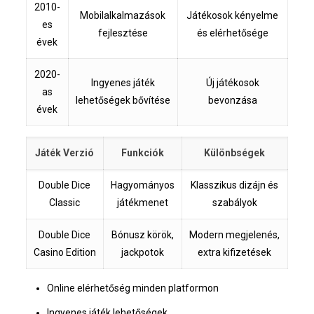
2010-
Mobilalkalmazások
Játékosok kényelme
es
fejlesztése
és elérhetősége
évek
2020-
Ingyenes játék
Új játékosok
as
lehetőségek bővítése
bevonzása
évek
Játék Verzió
Funkciók
Különbségek
Double Dice
Hagyományos
Klasszikus dizájn és
Classic
játékmenet
szabályok
Double Dice
Bónusz körök,
Modern megjelenés,
Casino Edition
jackpotok
extra kifizetések
Online elérhetőség minden platformon
Ingyenes játék lehetőségek