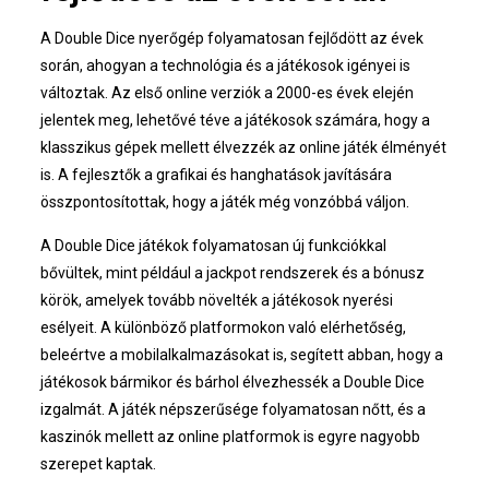
A Double Dice nyerőgép folyamatosan fejlődött az évek
során, ahogyan a technológia és a játékosok igényei is
változtak. Az első online verziók a 2000-es évek elején
jelentek meg, lehetővé téve a játékosok számára, hogy a
klasszikus gépek mellett élvezzék az online játék élményét
is. A fejlesztők a grafikai és hanghatások javítására
összpontosítottak, hogy a játék még vonzóbbá váljon.
A Double Dice játékok folyamatosan új funkciókkal
bővültek, mint például a jackpot rendszerek és a bónusz
körök, amelyek tovább növelték a játékosok nyerési
esélyeit. A különböző platformokon való elérhetőség,
beleértve a mobilalkalmazásokat is, segített abban, hogy a
játékosok bármikor és bárhol élvezhessék a Double Dice
izgalmát. A játék népszerűsége folyamatosan nőtt, és a
kaszinók mellett az online platformok is egyre nagyobb
szerepet kaptak.