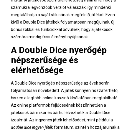
mutat. A játékosok számára lehetőség nyílik arra, hogy a
számukra legvonzóbb verziót válasszák, így mindenki
megtalálhatja a saját stílusának megfelelő játékot. Ezen
kívül a Double Dice játékok folyamatosan megújulnak, új
bónuszokkal és funkciókkal bővülnek, hogy a játékosok
számára mindig friss élményt nyújtsanak.
A Double Dice nyerőgép
népszerűsége és
elérhetősége
A Double Dice nyerőgép népszerűsége az évek során
folyamatosan növekedett. A játék könnyen hozzáférhető,
hiszen a legtöbb online kaszinó kínálatában megtalálható.
Az online platformok fejlődésének köszönhetően a
játékosok bármikor és bárhol élvezhetik a Double Dice
izgalmát. Az ingyenes játék lehetőségei, mint például a
double dice ingyen játék
formátum, szintén hozzájárulnak a