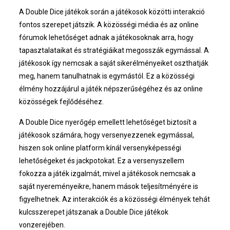
A Double Dice játékok során a játékosok közötti interakció
fontos szerepet játszik. A közösségi média és az online
fórumok lehetőséget adnak a játékosoknak arra, hogy
tapasztalataikat és stratégiáikat megosszák egymással. A
játékosok így nemcsak a saját sikerélményeiket oszthatják
meg, hanem tanulhatnak is egymástól. Ez a közösségi
élmény hozzájárul a játék népszerűségéhez és az online
közösségek fejlődéséhez.
A Double Dice nyerőgép emellett lehetőséget biztosít a
játékosok számára, hogy versenyezzenek egymással,
hiszen sok online platform kínál versenyképességi
lehetőségeket és jackpotokat. Ez a versenyszellem
fokozza a játék izgalmát, mivel a játékosok nemcsak a
saját nyereményeikre, hanem mások teljesítményére is
figyelhetnek. Az interakciók és a közösségi élmények tehát
kulcsszerepet játszanak a Double Dice játékok
vonzerejében.