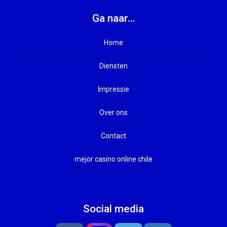
Ga naar…
Home
Diensten
Impressie
Nieuwbouw
Over ons
Verbouw
Onderhoud en renovatie
Contact
mejor casino online chile
Social media