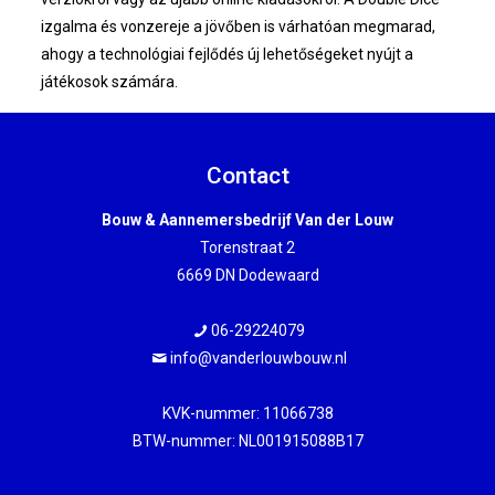
izgalma és vonzereje a jövőben is várhatóan megmarad,
ahogy a technológiai fejlődés új lehetőségeket nyújt a
játékosok számára.
Contact
Bouw & Aannemersbedrijf Van der Louw
Torenstraat 2
6669 DN Dodewaard
06-29224079
info@vanderlouwbouw.nl
KVK-nummer: 11066738
BTW-nummer: NL001915088B17