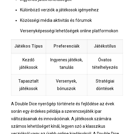
Különböző verziók a játékosok igényeihez
Közösségi média aktivitás és fórumok
Versenyképességi lehetőségek online platformokon
Játékos Típus
Preferenciák
Játékstílus
Kezdő
Ingyenes játékok,
Óvatos
játékosok
tanulás
tételhelyezés
Tapasztalt
Versenyek,
Stratégiai
játékosok
bónuszok
döntések
A Double Dice nyerőgép története és fejlődése az évek
során egy érdekes példája a szerencsejáték ipar
változásainak és innovációinak. A játékosok számára
számos lehetőséget kínál, legyen szó a klasszikus
verziókról vagy az újabb online kiadásokról. A Double Dice