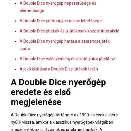
A Double Dice nyerőgép népszerűsége és
elérhetősége
A Double Dice játék ingyen online lehetőségei
A Double Dice játékok és a játékosok közötti interakció
A Double Dice nyerőgép hatása a szerencsejáték
iparra
A Double Dice valószínűség és stratégiák a játékhoz
A jövő kilátásai a Double Dice játékok terén
A Double Dice nyerőgép
eredete és első
megjelenése
A Double Dice nyerőgép története az 1990-es évek elejére
nyúlik vissza, amikor a klasszikus nyerőgépek világában
megjelentek az új dizájnok és játékmechanikák. A