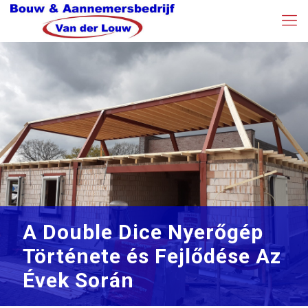
A Double Dice Nyerőgép
Története és Fejlődése Az
Évek Során