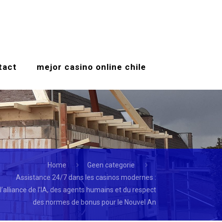
tact
mejor casino online chile
Home
Geen categorie
Assistance 24/7 dans les casinos modernes :
l’alliance de l’IA, des agents humains et du respect
des normes de bonus pour le Nouvel An