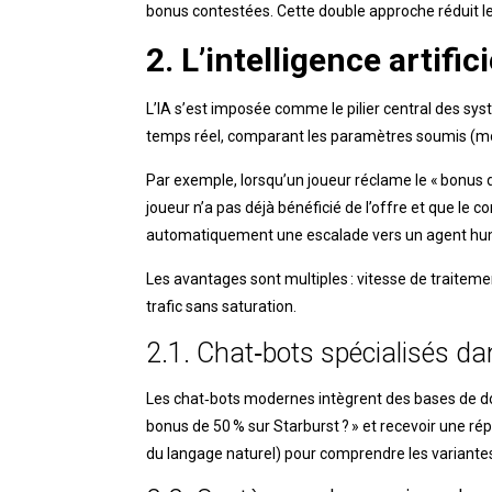
bonus contestées. Cette double approche réduit les
2. L’intelligence artifi
L’IA s’est imposée comme le pilier central des sy
temps réel, comparant les paramètres soumis (mon
Par exemple, lorsqu’un joueur réclame le « bonus d
joueur n’a pas déjà bénéficié de l’offre et que le
automatiquement une escalade vers un agent hu
Les avantages sont multiples : vitesse de traiteme
trafic sans saturation.
2.1. Chat‑bots spécialisés d
Les chat‑bots modernes intègrent des bases de do
bonus de 50 % sur Starburst ? » et recevoir une rép
du langage naturel) pour comprendre les variantes