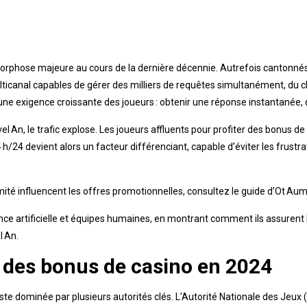
orphose majeure au cours de la dernière décennie. Autrefois cantonnés 
lticanal capables de gérer des milliers de requêtes simultanément, du 
une exigence croissante des joueurs : obtenir une réponse instantanée, q
 An, le trafic explose. Les joueurs affluents pour profiter des bonus d
 h/24 devient alors un facteur différenciant, capable d’éviter les frustra
té influencent les offres promotionnelles, consultez le guide d’Ot A
igence artificielle et équipes humaines, en montrant comment ils assure
l An.
 des bonus de casino en 2024
este dominée par plusieurs autorités clés. L’Autorité Nationale des Jeux 