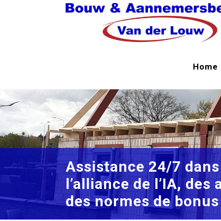
Home
Assistance 24/7 dans
l’alliance de l’IA, de
des normes de bonus 