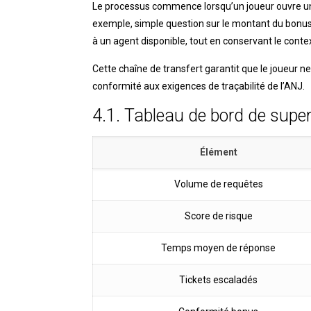
Le processus commence lorsqu’un joueur ouvre une c
exemple, simple question sur le montant du bonus)
à un agent disponible, tout en conservant le contex
Cette chaîne de transfert garantit que le joueur ne
conformité aux exigences de traçabilité de l’ANJ.
4.1. Tableau de bord de super
Élément
Volume de requêtes
Score de risque
Temps moyen de réponse
Tickets escaladés