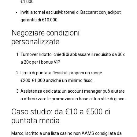
€1.000.
Inviti a tornei esclusivi: tornei di Baccarat con jackpot
garantiti di €10.000.
Negoziare condizioni
personalizzate
Turnover ridotto: chiedi di abbassare il requisito da 30x
a 20x per i bonus VIP.
Limiti di puntata flessibili: proponi un range
€200‑€1.000 anziché un minimo fisso.
Assistenza dedicata: un account manager può aiutare
a ottimizzare le promozioni in base al tuo stile di gioco.
Caso studio: da €10 a €500 di
puntata media
Marco, iscritto a una lista casino non AAMS consigliata da