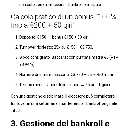
richiesto senza intaccare il bankroll principale.
Calcolo pratico di un bonus “100 %
fino a €200 + 50 giri”
Deposito: €150 → bonus €150 + 50 giri.
Turnover richiesto: 25x su €150 = €3.750.
Gioco consigliato: Baccarat con puntata media €5 (RTP
98,94 %).
Numero di mani necessarie: €3.750 ÷ €5 ≈ 750 mani.
Tempo medio: 2 minuti per mano → 25 ore di gioco.
Con una gestione disciplinata, il giocatore può completare il
turnover in una settimana, mantenendo il bankroll originale
intatto.
3. Gestione del bankroll e