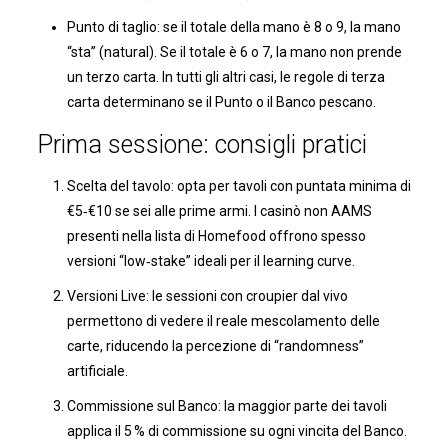
Punto di taglio: se il totale della mano è 8 o 9, la mano
“sta” (natural). Se il totale è 6 o 7, la mano non prende
un terzo carta. In tutti gli altri casi, le regole di terza
carta determinano se il Punto o il Banco pescano.
Prima sessione: consigli pratici
Scelta del tavolo: opta per tavoli con puntata minima di
€5‑€10 se sei alle prime armi. I casinò non AAMS
presenti nella lista di Homefood offrono spesso
versioni “low‑stake” ideali per il learning curve.
Versioni Live: le sessioni con croupier dal vivo
permettono di vedere il reale mescolamento delle
carte, riducendo la percezione di “randomness”
artificiale.
Commissione sul Banco: la maggior parte dei tavoli
applica il 5 % di commissione su ogni vincita del Banco.