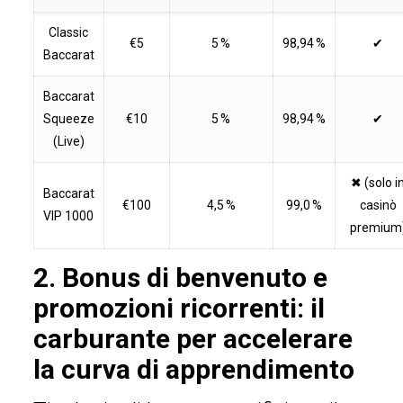
Classic
€5
5 %
98,94 %
✔
Baccarat
Baccarat
Squeeze
€10
5 %
98,94 %
✔
(Live)
✖ (solo i
Baccarat
€100
4,5 %
99,0 %
casinò
VIP 1000
premium
2. Bonus di benvenuto e
promozioni ricorrenti: il
carburante per accelerare
la curva di apprendimento