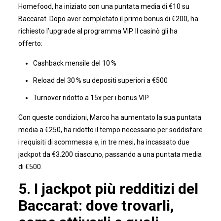
Homefood, ha iniziato con una puntata media di €10 su
Baccarat. Dopo aver completato il primo bonus di €200, ha
richiesto l’upgrade al programma VIP. Il casinò gli ha
offerto:
Cashback mensile del 10 %
Reload del 30 % su depositi superiori a €500
Turnover ridotto a 15x per i bonus VIP
Con queste condizioni, Marco ha aumentato la sua puntata
media a €250, ha ridotto il tempo necessario per soddisfare
i requisiti di scommessa e, in tre mesi, ha incassato due
jackpot da €3.200 ciascuno, passando a una puntata media
di €500.
5. I jackpot più redditizi del
Baccarat: dove trovarli,