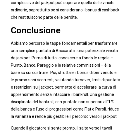
complessivo del jackpot può superare quello delle vincite
ordinarie, soprattutto se si considerano i bonus di cashback
che restituiscono parte delle perdite.
Conclusione
Abbiamo percorso le tappe fondamentali per trasformare
una semplice puntata di Baccarat in una potenziale vincita
da jackpot. Prima di tutto, conoscere a fondo le regole –
Punto, Banco, Pareggio e le relative commissioni – è la
base su cui costruire. Poi, sfruttare i bonus di benvenuto e
le promozioni ricorrenti, valutando turnover, limiti di puntata
e restrizioni sui jackpot, permette di accelerare la curva di
apprendimento senza intaccare il bankroll. Una gestione
disciplinata del bankroll, con puntate non superiori all’1 %
della banca e l’uso di progressioni come Flat o Paroli, riduce
la varianza e rende più gestibile il percorso verso il jackpot.
Quando il giocatore si sente pronto, il salto verso i tavoli