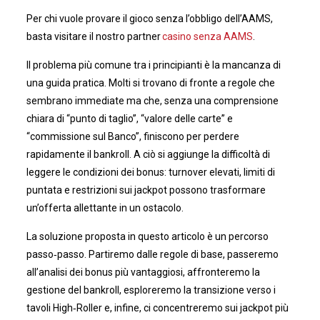
Per chi vuole provare il gioco senza l’obbligo dell’AAMS,
basta visitare il nostro partner
casino senza AAMS
.
Il problema più comune tra i principianti è la mancanza di
una guida pratica. Molti si trovano di fronte a regole che
sembrano immediate ma che, senza una comprensione
chiara di “punto di taglio”, “valore delle carte” e
“commissione sul Banco”, finiscono per perdere
rapidamente il bankroll. A ciò si aggiunge la difficoltà di
leggere le condizioni dei bonus: turnover elevati, limiti di
puntata e restrizioni sui jackpot possono trasformare
un’offerta allettante in un ostacolo.
La soluzione proposta in questo articolo è un percorso
passo‑passo. Partiremo dalle regole di base, passeremo
all’analisi dei bonus più vantaggiosi, affronteremo la
gestione del bankroll, esploreremo la transizione verso i
tavoli High‑Roller e, infine, ci concentreremo sui jackpot più