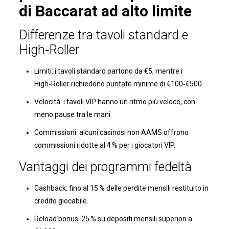
di Baccarat ad alto limite
Differenze tra tavoli standard e
High‑Roller
Limiti: i tavoli standard partono da €5, mentre i
High‑Roller richiedono puntate minime di €100‑€500.
Velocità: i tavoli VIP hanno un ritmo più veloce, con
meno pause tra le mani.
Commissioni: alcuni casinosi non AAMS offrono
commissioni ridotte al 4 % per i giocatori VIP.
Vantaggi dei programmi fedeltà
Cashback: fino al 15 % delle perdite mensili restituito in
credito giocabile.
Reload bonus: 25 % su depositi mensili superiori a