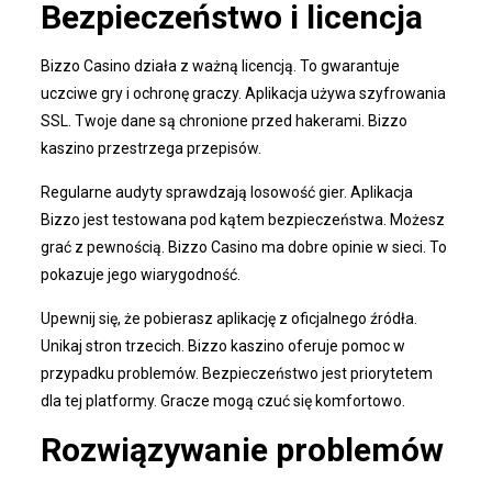
Bezpieczeństwo i licencja
Bizzo Casino działa z ważną licencją. To gwarantuje
uczciwe gry i ochronę graczy. Aplikacja używa szyfrowania
SSL. Twoje dane są chronione przed hakerami. Bizzo
kaszino przestrzega przepisów.
Regularne audyty sprawdzają losowość gier. Aplikacja
Bizzo jest testowana pod kątem bezpieczeństwa. Możesz
grać z pewnością. Bizzo Casino ma dobre opinie w sieci. To
pokazuje jego wiarygodność.
Upewnij się, że pobierasz aplikację z oficjalnego źródła.
Unikaj stron trzecich. Bizzo kaszino oferuje pomoc w
przypadku problemów. Bezpieczeństwo jest priorytetem
dla tej platformy. Gracze mogą czuć się komfortowo.
Rozwiązywanie problemów