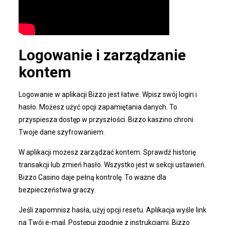
Logowanie i zarządzanie
kontem
Logowanie w aplikacji Bizzo jest łatwe. Wpisz swój login i
hasło. Możesz użyć opcji zapamiętania danych. To
przyspiesza dostęp w przyszłości. Bizzo kaszino chroni
Twoje dane szyfrowaniem.
W aplikacji możesz zarządzać kontem. Sprawdź historię
transakcji lub zmień hasło. Wszystko jest w sekcji ustawień.
Bizzo Casino daje pełną kontrolę. To ważne dla
bezpieczeństwa graczy.
Jeśli zapomnisz hasła, użyj opcji resetu. Aplikacja wyśle link
na Twój e-mail. Postępuj zgodnie z instrukcjami. Bizzo