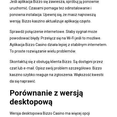
Jeśli aplikacja Bizzo się zawiesza, spróbuj ją ponownie
uruchomić. Czasami pomaga też odinstalowanie i
ponowna instalacja. Upewnij się, że masz najnowszą
wersję. Bizzo kaszino aktualizuje aplikację często.
Sprawdź połączenie internetowe. Słaby sygnał może
powodować błędy. Przełącz się na Wi-Fi jeśli to możliwe.
Aplikacja Bizzo Casino działa lepiej z stabilnym internetem.
To proste rozwiązanie wielu problemów.
Skontaktuj się z obsługą klienta Bizzo. Są dostępni przez
czat lub e-mail. Opisz swój problem szczegółowo. Bizzo
kaszino szybko reaguje na zgłoszenia. Większość kwestii
da się naprawić.
Porównanie z wersją
desktopową
Wersja desktopowa Bizzo Casino ma więcej opcji