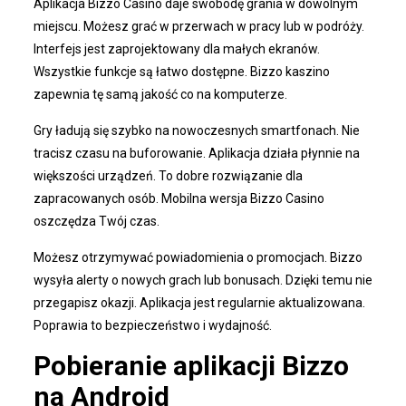
Aplikacja Bizzo Casino daje swobodę grania w dowolnym
miejscu. Możesz grać w przerwach w pracy lub w podróży.
Interfejs jest zaprojektowany dla małych ekranów.
Wszystkie funkcje są łatwo dostępne. Bizzo kaszino
zapewnia tę samą jakość co na komputerze.
Gry ładują się szybko na nowoczesnych smartfonach. Nie
tracisz czasu na buforowanie. Aplikacja działa płynnie na
większości urządzeń. To dobre rozwiązanie dla
zapracowanych osób. Mobilna wersja Bizzo Casino
oszczędza Twój czas.
Możesz otrzymywać powiadomienia o promocjach. Bizzo
wysyła alerty o nowych grach lub bonusach. Dzięki temu nie
przegapisz okazji. Aplikacja jest regularnie aktualizowana.
Poprawia to bezpieczeństwo i wydajność.
Pobieranie aplikacji Bizzo
na Android