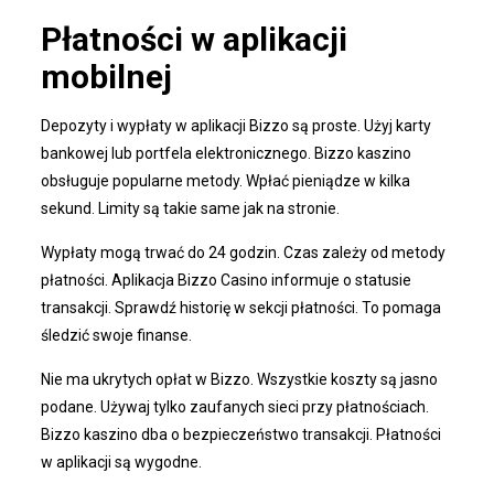
Płatności w aplikacji
mobilnej
Depozyty i wypłaty w aplikacji Bizzo są proste. Użyj karty
bankowej lub portfela elektronicznego. Bizzo kaszino
obsługuje popularne metody. Wpłać pieniądze w kilka
sekund. Limity są takie same jak na stronie.
Wypłaty mogą trwać do 24 godzin. Czas zależy od metody
płatności. Aplikacja Bizzo Casino informuje o statusie
transakcji. Sprawdź historię w sekcji płatności. To pomaga
śledzić swoje finanse.
Nie ma ukrytych opłat w Bizzo. Wszystkie koszty są jasno
podane. Używaj tylko zaufanych sieci przy płatnościach.
Bizzo kaszino dba o bezpieczeństwo transakcji. Płatności
w aplikacji są wygodne.