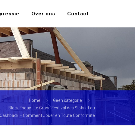
pressie
Over ons
Contact
Home
Geen categorie
Black Friday : Le Grand Festival des Slots et du
Cashback – Comment Jouer en Toute Conformité