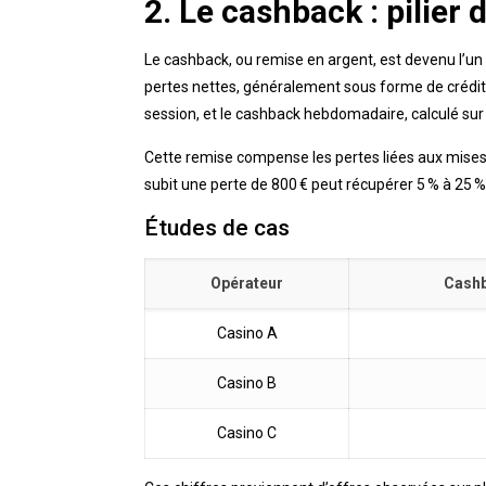
2. Le cashback : pilier
Le cashback, ou remise en argent, est devenu l’un d
pertes nettes, généralement sous forme de crédit
session, et le cashback hebdomadaire, calculé sur 
Cette remise compense les pertes liées aux mises é
subit une perte de 800 € peut récupérer 5 % à 25 % d
Études de cas
Opérateur
Cash
Casino A
Casino B
Casino C