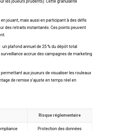
ur les joueurs prudents). Cette granularité
n jouant, mais aussi en participant à des défis
r des retraits instantanés. Ces points peuvent
nt.
s : un plafond annuel de 25 % du dépôt total
une surveillance accrue des campagnes de marketing
 permettant aux joueurs de visualiser les rouleaux
tage de remise s’ajuste en temps réel en
Risque réglementaire
ompliance
Protection des données