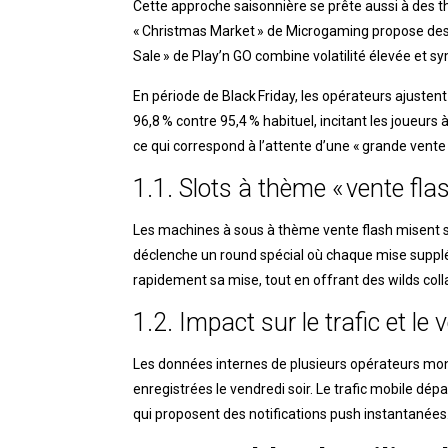
Cette approche saisonnière se prête aussi à des t
« Christmas Market » de Microgaming propose des w
Sale » de Play’n GO combine volatilité élevée et s
En période de Black Friday, les opérateurs ajustent
96,8 % contre 95,4 % habituel, incitant les joueurs 
ce qui correspond à l’attente d’une « grande vente 
1.1. Slots à thème « vente fla
Les machines à sous à thème vente flash misent su
déclenche un round spécial où chaque mise supplé
rapidement sa mise, tout en offrant des wilds coll
1.2. Impact sur le trafic et l
Les données internes de plusieurs opérateurs mon
enregistrées le vendredi soir. Le trafic mobile d
qui proposent des notifications push instantanées