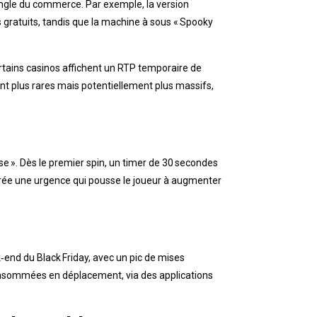
angle du commerce. Par exemple, la version
 gratuits, tandis que la machine à sous « Spooky
Certains casinos affichent un RTP temporaire de
 sont plus rares mais potentiellement plus massifs,
e ». Dès le premier spin, un timer de 30 secondes
rée une urgence qui pousse le joueur à augmenter
end du Black Friday, avec un pic de mises
consommées en déplacement, via des applications