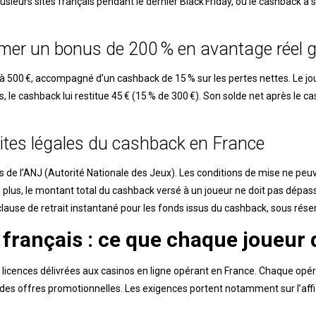
usieurs sites français pendant le dernier Black Friday, où le cashback 
former un bonus de 200 % en avantage réel
500 €, accompagné d’un cashback de 15 % sur les pertes nettes. Le jou
ies, le cashback lui restitue 45 € (15 % de 300 €). Son solde net après le c
mites légales du cashback en France
es de l’ANJ (Autorité Nationale des Jeux). Les conditions de mise ne pe
 plus, le montant total du cashback versé à un joueur ne doit pas dépasse
lause de retrait instantané pour les fonds issus du cashback, sous réserv
français : ce que chaque joueur d
 licences délivrées aux casinos en ligne opérant en France. Chaque opéra
 des offres promotionnelles. Les exigences portent notamment sur l’aff