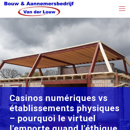
Casinos numériques vs
établissements physiques
– pourquoi le virtuel
l’emporte quand l’éthique