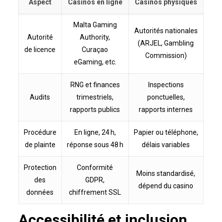
Aspect
Casinos en ligne
Casinos physiques
Malta Gaming
Autorités nationales
Autorité
Authority,
(ARJEL, Gambling
de licence
Curaçao
Commission)
eGaming, etc.
RNG et finances
Inspections
Audits
trimestriels,
ponctuelles,
rapports publics
rapports internes
Procédure
En ligne, 24 h,
Papier ou téléphone,
de plainte
réponse sous 48 h
délais variables
Protection
Conformité
Moins standardisé,
des
GDPR,
dépend du casino
données
chiffrement SSL
Accessibilité et inclusion