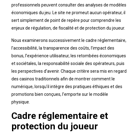
professionnels peuvent consulter des analyses de modèles
économiques du jeu. Le site ne promeut aucun opérateur, il
sert simplement de point de repère pour comprendre les
enjeux de régulation, de fiscalité et de protection du joueur.
Nous examinerons successivement le cadre réglementaire,
l’accessibilité, la transparence des coûts, l’impact des
bonus, l’expérience utilisateur, les retombées économiques
et sociétales, la responsabilité sociale des opérateurs, puis
les perspectives d’avenir. Chaque critère sera mis en regard
des casinos traditionnels afin de montrer comment le
numérique, lorsqu’il intègre des pratiques éthiques et des
promotions bien conçues, l’emporte sur le modèle
physique.
Cadre réglementaire et
protection du joueur