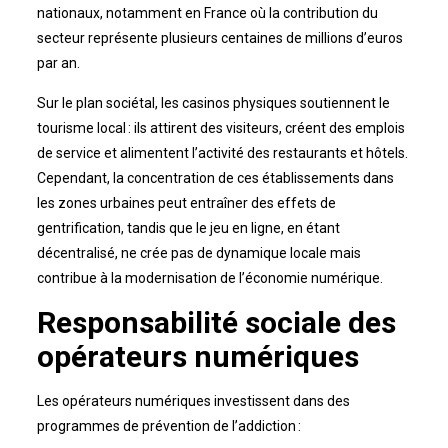
nationaux, notamment en France où la contribution du
secteur représente plusieurs centaines de millions d’euros
par an.
Sur le plan sociétal, les casinos physiques soutiennent le
tourisme local : ils attirent des visiteurs, créent des emplois
de service et alimentent l’activité des restaurants et hôtels.
Cependant, la concentration de ces établissements dans
les zones urbaines peut entraîner des effets de
gentrification, tandis que le jeu en ligne, en étant
décentralisé, ne crée pas de dynamique locale mais
contribue à la modernisation de l’économie numérique.
Responsabilité sociale des
opérateurs numériques
Les opérateurs numériques investissent dans des
programmes de prévention de l’addiction :