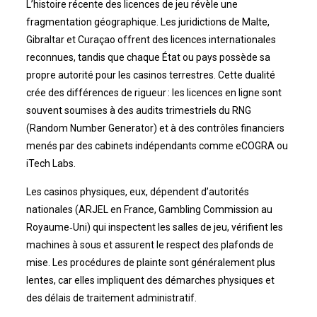
L’histoire récente des licences de jeu révèle une
fragmentation géographique. Les juridictions de Malte,
Gibraltar et Curaçao offrent des licences internationales
reconnues, tandis que chaque État ou pays possède sa
propre autorité pour les casinos terrestres. Cette dualité
crée des différences de rigueur : les licences en ligne sont
souvent soumises à des audits trimestriels du RNG
(Random Number Generator) et à des contrôles financiers
menés par des cabinets indépendants comme eCOGRA ou
iTech Labs.
Les casinos physiques, eux, dépendent d’autorités
nationales (ARJEL en France, Gambling Commission au
Royaume‑Uni) qui inspectent les salles de jeu, vérifient les
machines à sous et assurent le respect des plafonds de
mise. Les procédures de plainte sont généralement plus
lentes, car elles impliquent des démarches physiques et
des délais de traitement administratif.