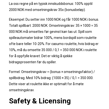
La oss regne på en typisk innskuddsbonus: 100% opptil
2000 NOK med omsetningskrav 35x (bonusbeløp).
Eksempel: Du setter inn 1000 NOK og får 1000 NOK i bonus.
Totalt spillbart: 2000 NOK. Omsetningskrav: 35 × 1000 = 35
000 NOK må omsettes før gevinst kan tas ut. Spill som
spilleautomater bidrar 100%, mens bordspill som roulette
ofte bare teller 10-20%. For casumo roulette, hvis bidrag er
10%, må du omsette 35 000 / 0,1 = 350 000 NOK i roulette
for å oppfylle kravet. Det er viktig å sjekke
bidragsprosenten før du spiller.
Formel: Omsetningskrav = (bonus × omsetningsfaktor) /
spillbidrag. Med 10% bidrag: (1000 × 35) / 0,1 = 350 000.
Dette viser at roulette ikke er optimalt for å møte
omsetningskrav.
Safety & Licensing