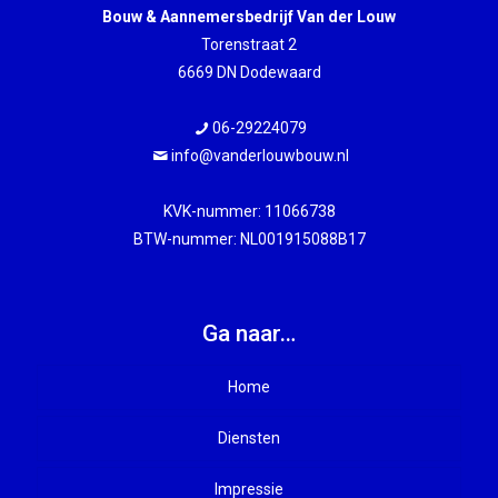
Bouw & Aannemersbedrijf Van der Louw
Torenstraat 2
6669 DN Dodewaard
06-29224079
info@vanderlouwbouw.nl
KVK-nummer: 11066738
BTW-nummer: NL001915088B17
Ga naar…
Home
Diensten
Impressie
Nieuwbouw