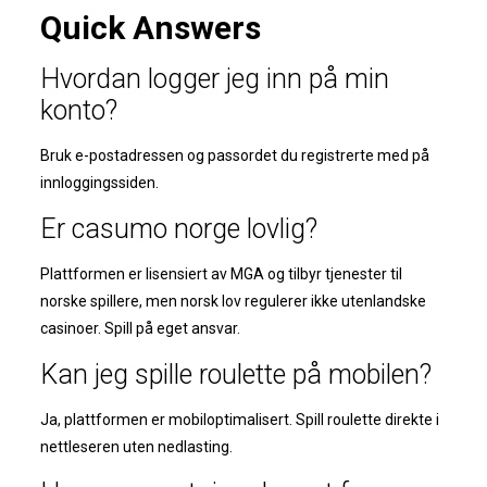
Quick Answers
Hvordan logger jeg inn på min
konto?
Bruk e-postadressen og passordet du registrerte med på
innloggingssiden.
Er casumo norge lovlig?
Plattformen er lisensiert av MGA og tilbyr tjenester til
norske spillere, men norsk lov regulerer ikke utenlandske
casinoer. Spill på eget ansvar.
Kan jeg spille roulette på mobilen?
Ja, plattformen er mobiloptimalisert. Spill roulette direkte i
nettleseren uten nedlasting.