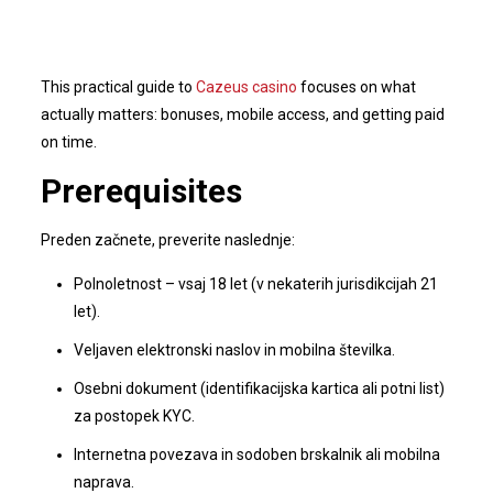
This practical guide to
Cazeus casino
focuses on what
actually matters: bonuses, mobile access, and getting paid
on time.
Prerequisites
Preden začnete, preverite naslednje:
Polnoletnost – vsaj 18 let (v nekaterih jurisdikcijah 21
let).
Veljaven elektronski naslov in mobilna številka.
Osebni dokument (identifikacijska kartica ali potni list)
za postopek KYC.
Internetna povezava in sodoben brskalnik ali mobilna
naprava.