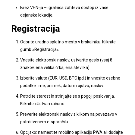
Brez VPN-ja – igralnica zahteva dostop iz vaše
dejanske lokacije.
Registracija
Odprite uradno spletno mesto v brskalniku. Kliknite
gumb »Registracija«.
Vnesite elektronski naslov, ustvarite geslo (vsaj 8
znakov, ena velika črka, ena številka).
Izberite valuto (EUR, USD, BTC ipd.) in vnesite osebne
podatke: ime, priimek, datum rojstva, naslov.
Potrdite starost in strinjajte se s pogoji poslovanja.
Kliknite »Ustvari račun«.
Preverite elektronski naslov s klikom na povezavo v
potrditvenem e-sporočilu.
Opcijsko: namestite mobilno aplikacijo PWA ali dodajte