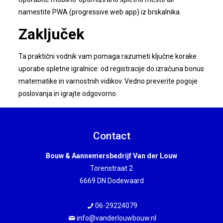
namestite PWA (progressive web app) iz brskalnika.
Zaključek
Ta praktični vodnik vam pomaga razumeti ključne korake
uporabe spletne igralnice: od registracije do izračuna bonus
matematike in varnostnih vidikov. Vedno preverite pogoje
poslovanja in igrajte odgovorno.
Contact
Bouw & Aannemersbedrijf Van der Louw
Torenstraat 2
6669 DN Dodewaard
06-29224079
info@vanderlouwbouw.nl