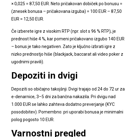
× 0,025 = 87,50 EUR. Neto pričakovan dobiček po bonusu =
(znesek bonusa – pričakovana izguba) = 100 EUR – 87,50
EUR = 12,50 EUR.
Če izberete igre z visokim RTP (npr. slot s 96 % RTP), je
prednost hiše 4 %, kar pomeni pričakovano izgubo 140 EUR
– bonus je tako negativen. Zato je ključno izbrati igre z
nizko prednostjo hiše (blackjack, baccarat ali video poker z
ugodnimi pravili).
Depoziti in dvigi
Depoziti so običajno takojšnji. Dvigi trajajo od 24 do 72 ur za
e-denarnice, 3–5 dni za bančna nakazila. Pri dvigu nad
1.000 EUR se lahko zahteva dodatno preverjanje (KYC
posodobitev). Pomembno: pri uporabi bonusa je minimalni
polog pogosto 10 EUR.
Varnostni pregled