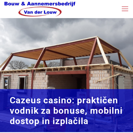
Cazeus casino: praktičen
vodnik za bonuse, mobilni
dostop in izplačila