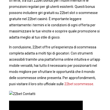
offerte, tra cui i 22bet bonus per i nuovi membri e le
promozioni regolari per gli utenti esistenti. Questi bonus
possono includere giri gratuiti su 22bet slot o scommesse
gratuite nel 22bet casinò. È importante leggere
attentamente i termini e le condizioni di ogni offerta per
massimizzare le tue vincite e scoprire quale promozione si
adatta meglio al tuo stile di gioco.
In conclusione, 22bet offre un’esperienza di scommessa
completa adatta a molti tipi di giocatori. Con strumenti
accessibili tramite una piattaforma online intuitiva e un’app
mobile versatili, hai tutto il necessario per posizionarti nel
modo migliore per sfruttare le opportunità che il mondo
delle scommesse online presenta. Per approfondimenti,
puoi visitare il loro sito ufficiale sulle
22bet scommesse
.