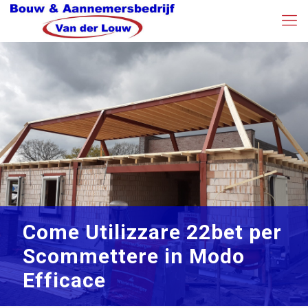
Come Utilizzare 22bet per
Scommettere in Modo
Efficace