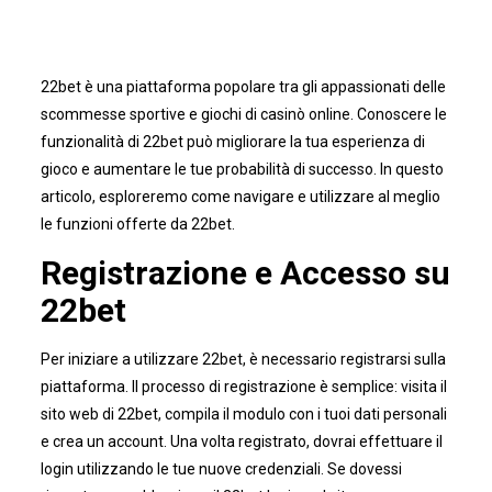
22bet è una piattaforma popolare tra gli appassionati delle
scommesse sportive e giochi di casinò online. Conoscere le
funzionalità di 22bet può migliorare la tua esperienza di
gioco e aumentare le tue probabilità di successo. In questo
articolo, esploreremo come navigare e utilizzare al meglio
le funzioni offerte da 22bet.
Registrazione e Accesso su
22bet
Per iniziare a utilizzare 22bet, è necessario registrarsi sulla
piattaforma. Il processo di registrazione è semplice: visita il
sito web di 22bet, compila il modulo con i tuoi dati personali
e crea un account. Una volta registrato, dovrai effettuare il
login utilizzando le tue nuove credenziali. Se dovessi