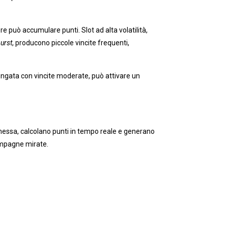
 può accumulare punti. Slot ad alta volatilità,
urst
, producono piccole vincite frequenti,
lungata con vincite moderate, può attivare un
messa, calcolano punti in tempo reale e generano
ampagne mirate.