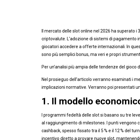
Il mercato delle slot online nel 2026 ha superato i 
criptovalute. L’adozione di sistemi di pagamento in
giocatori accedere a offerte internazionali. In qu
sono più semplici bonus, ma veri e propri strumenti
Per un’analisi più ampia delle tendenze del gioco d
Nel prosieguo dell’articolo verranno esaminati i mec
implicazioni normative. Verranno poi presentati un 
1. Il modello economico
I programmi fedeltà delle slot si basano su tre leve
al raggiungimento di milestones. I punti vengono con
cashback, spesso fissato tra il 5 % e il 12 % del tur
incentivo diretto a provare nuove slot, mantenendo 