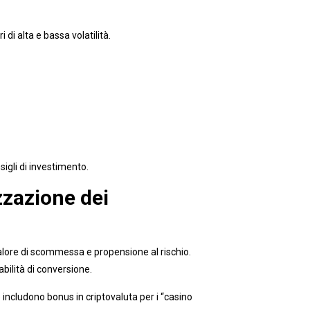
di alta e bassa volatilità.
igli di investimento.
izzazione dei
alore di scommessa e propensione al rischio.
bilità di conversione.
 includono bonus in criptovaluta per i “casino