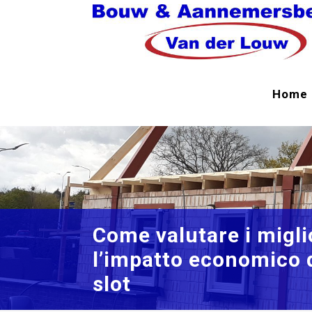
Home
Come valutare i migli
l’impatto economico 
slot