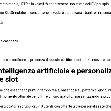
untata media, l’RTP e la volatilità per ottenere una stima dell’EV per spin.
ome SlotSimulator.io consentono di vedere come varia il bankroll in scenari 
tà:
i e cashback
are a verificare la presenza di queste certificazioni senza ricevere cons
ntelligenza artificiale e personal
e slot
e che assegnano punti in tempo reale, basandosi su pattern di gioco, v
l momento ottimale per offrire un giro gratuito, massimizzando la proba
giocatori in gruppi di 5‑10 utenti, con offerte ultra‑personalizzate che