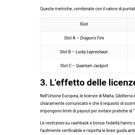
Queste metriche, combinate con il valore di puntat
Slot
Slot A –
Dragon’s Fire
Slot B –
Lucky Leprechaun
Slot C –
Quantum Jackpot
3. L’effetto delle lice
Nell’Unione Europea, le licenze di Malta, Gibilterra
chiaramente comunicato e che il requisito di scom
impongono limiti di payout per evitare pratiche di 
Le restrizioni su cashback e bonus fedeltà hanno s
facilmente verificabile e rispetta le linee guida ant