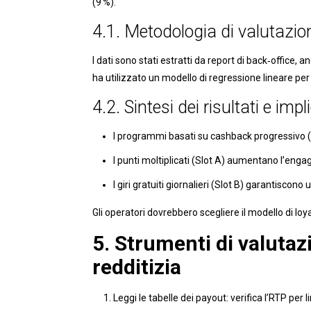
(9 %).
4.1. Metodologia di valutazion
I dati sono stati estratti da report di back‑office,
ha utilizzato un modello di regressione lineare per i
4.2. Sintesi dei risultati e impl
I programmi basati su cashback progressivo (S
I punti moltiplicati (Slot A) aumentano l’engag
I giri gratuiti giornalieri (Slot B) garantiscon
Gli operatori dovrebbero scegliere il modello di loyal
5. Strumenti di valutazi
redditizia
Leggi le tabelle dei payout: verifica l’RTP per 