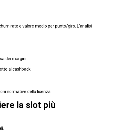
 churn rate e valore medio per punto/giro. L’analisi
sa dei margini.
petto al cashback.
zioni normative della licenza.
ere la slot più
li.