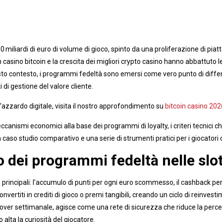
30 miliardi di euro di volume di gioco, spinto da una proliferazione di pia
 casino bitcoin e la crescita dei migliori crypto casino hanno abbattuto l
esto contesto, i programmi fedeltà sono emersi come vero punto di differe
 di gestione del valore cliente.
’azzardo digitale, visita il nostro approfondimento su
bitcoin casino 202
canismi economici alla base dei programmi di loyalty, i criteri tecnici che
caso studio comparativo e una serie di strumenti pratici per i giocatori 
 dei programmi fedeltà nelle slo
 principali: l’accumulo di punti per ogni euro scommesso, il cashback perc
vertiti in crediti di gioco o premi tangibili, creando un ciclo di reinves
nover settimanale, agisce come una rete di sicurezza che riduce la percezio
alta la curiosità del giocatore.