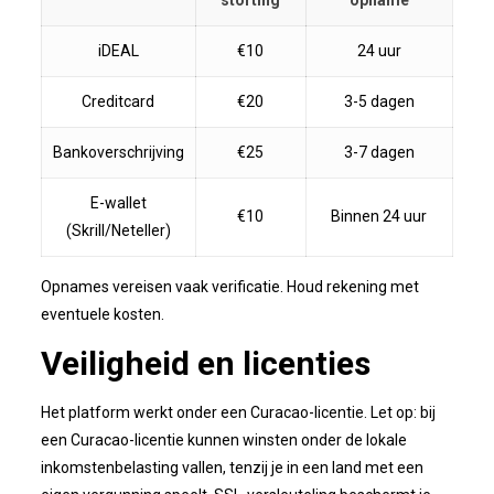
storting
opname
iDEAL
€10
24 uur
Creditcard
€20
3-5 dagen
Bankoverschrijving
€25
3-7 dagen
E-wallet
€10
Binnen 24 uur
(Skrill/Neteller)
Opnames vereisen vaak verificatie. Houd rekening met
eventuele kosten.
Veiligheid en licenties
Het platform werkt onder een Curacao-licentie. Let op: bij
een Curacao-licentie kunnen winsten onder de lokale
inkomstenbelasting vallen, tenzij je in een land met een