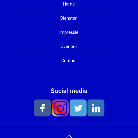
Home
Diensten
Impressie
Nieuwbouw
Over ons
Verbouw
Onderhoud en renovatie
Contact
Social media