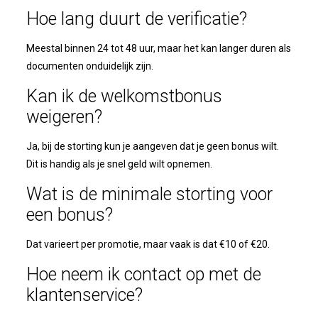
Hoe lang duurt de verificatie?
Meestal binnen 24 tot 48 uur, maar het kan langer duren als
documenten onduidelijk zijn.
Kan ik de welkomstbonus
weigeren?
Ja, bij de storting kun je aangeven dat je geen bonus wilt.
Dit is handig als je snel geld wilt opnemen.
Wat is de minimale storting voor
een bonus?
Dat varieert per promotie, maar vaak is dat €10 of €20.
Hoe neem ik contact op met de
klantenservice?