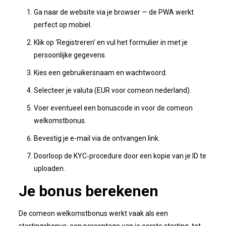
Ga naar de website via je browser — de PWA werkt
perfect op mobiel.
Klik op ‘Registreren’ en vul het formulier in met je
persoonlijke gegevens.
Kies een gebruikersnaam en wachtwoord.
Selecteer je valuta (EUR voor comeon nederland).
Voer eventueel een bonuscode in voor de comeon
welkomstbonus.
Bevestig je e-mail via de ontvangen link.
Doorloop de KYC-procedure door een kopie van je ID te
uploaden.
Je bonus berekenen
De comeon welkomstbonus werkt vaak als een