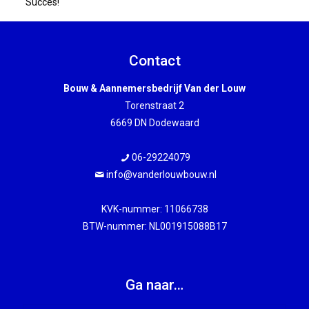
Succes!
Contact
Bouw & Aannemersbedrijf Van der Louw
Torenstraat 2
6669 DN Dodewaard
06-29224079
info@vanderlouwbouw.nl
KVK-nummer: 11066738
BTW-nummer: NL001915088B17
Ga naar…