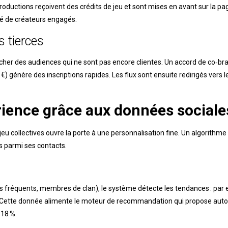
roductions reçoivent des crédits de jeu et sont mises en avant sur la p
é de créateurs engagés.
 tierces
her des audiences qui ne sont pas encore clientes. Un accord de co‑br
 génère des inscriptions rapides. Les flux sont ensuite redirigés vers le 
érience grâce aux données sociale
 jeu collectives ouvre la porte à une personnalisation fine. Un algori
es parmi ses contacts.
s fréquents, membres de clan), le système détecte les tendances : par
été. Cette donnée alimente le moteur de recommandation qui propose a
 18 %.