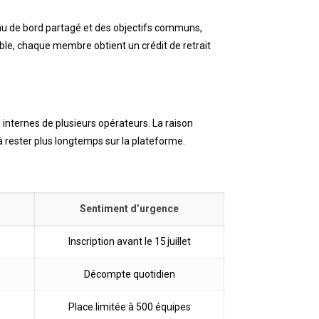
leau de bord partagé et des objectifs communs,
ible, chaque membre obtient un crédit de retrait
internes de plusieurs opérateurs. La raison
 rester plus longtemps sur la plateforme.
Sentiment d’urgence
Inscription avant le 15 juillet
Décompte quotidien
Place limitée à 500 équipes