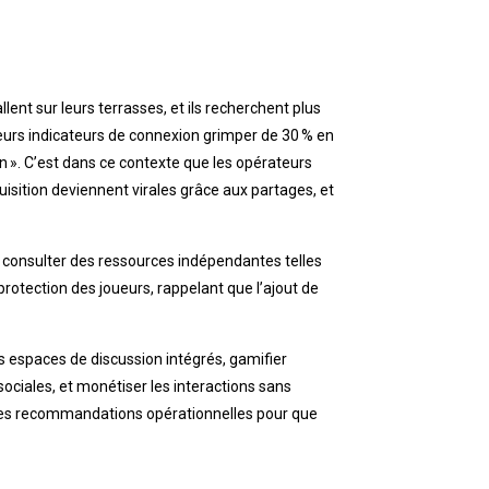
lent sur leurs terrasses, et ils recherchent plus
leurs indicateurs de connexion grimper de 30 % en
on ». C’est dans ce contexte que les opérateurs
quisition deviennent virales grâce aux partages, et
e consulter des ressources indépendantes telles
otection des joueurs, rappelant que l’ajout de
es espaces de discussion intégrés, gamifier
sociales, et monétiser les interactions sans
t des recommandations opérationnelles pour que