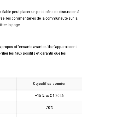
 fiable peut placer un petit icône de discussion à
ps réel les commentaires de la communauté sur la
itter la page.
s propos offensants avant qu’ils n’apparaissent.
ier les faux positifs et garantir que les
Objectif saisonnier
+15 % vs Q1 2026
78 %