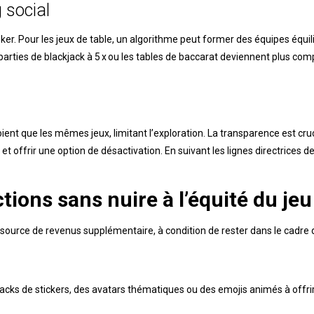
 social
er. Pour les jeux de table, un algorithme peut former des équipes équil
 parties de blackjack à 5 x ou les tables de baccarat deviennent plus comp
ne voient que les mêmes jeux, limitant l’exploration. La transparence est cr
 offrir une option de désactivation. En suivant les lignes directrices de
tions sans nuire à l’équité du jeu
source de revenus supplémentaire, à condition de rester dans le cadre 
packs de stickers, des avatars thématiques ou des emojis animés à offri