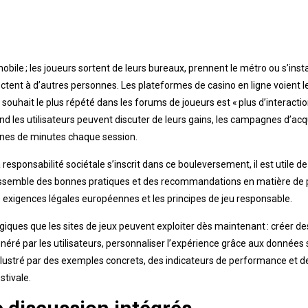
ile ; les joueurs sortent de leurs bureaux, prennent le métro ou s’instal
ctent à d’autres personnes. Les plateformes de casino en ligne voient 
e souhait le plus répété dans les forums de joueurs est « plus d’interacti
quand les utilisateurs peuvent discuter de leurs gains, les campagnes d’ac
aines de minutes chaque session.
sponsabilité sociétale s’inscrit dans ce bouleversement, il est utile d
rassemble des bonnes pratiques et des recommandations en matière de pr
es exigences légales européennes et les principes de jeu responsable.
tégiques que les sites de jeux peuvent exploiter dès maintenant : créer d
généré par les utilisateurs, personnaliser l’expérience grâce aux données 
 illustré par des exemples concrets, des indicateurs de performance e
stivale.