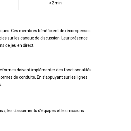
< 2 min
entiques. Ces membres bénéficient de récompenses
égies sur les canaux de discussion. Leur présence
ns de jeu en direct.
teformes doivent implémenter des fonctionnalités
 normes de conduite. En s’appuyant sur les lignes
s.
 », les classements d’équipes et les missions