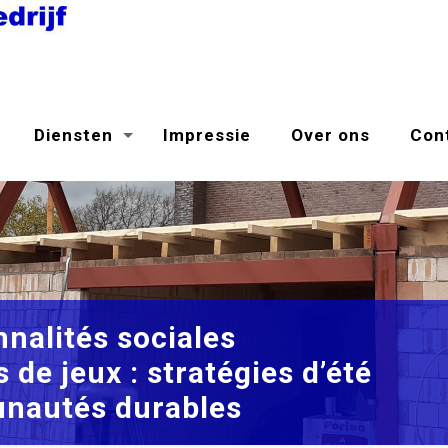
Diensten
Impressie
Over ons
Con
nalités sociales
 de jeux : stratégies d’été
unautés durables