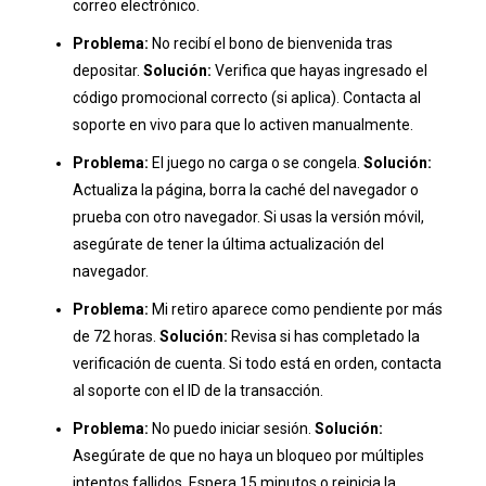
correo electrónico.
Problema:
No recibí el bono de bienvenida tras
depositar.
Solución:
Verifica que hayas ingresado el
código promocional correcto (si aplica). Contacta al
soporte en vivo para que lo activen manualmente.
Problema:
El juego no carga o se congela.
Solución:
Actualiza la página, borra la caché del navegador o
prueba con otro navegador. Si usas la versión móvil,
asegúrate de tener la última actualización del
navegador.
Problema:
Mi retiro aparece como pendiente por más
de 72 horas.
Solución:
Revisa si has completado la
verificación de cuenta. Si todo está en orden, contacta
al soporte con el ID de la transacción.
Problema:
No puedo iniciar sesión.
Solución:
Asegúrate de que no haya un bloqueo por múltiples
intentos fallidos. Espera 15 minutos o reinicia la