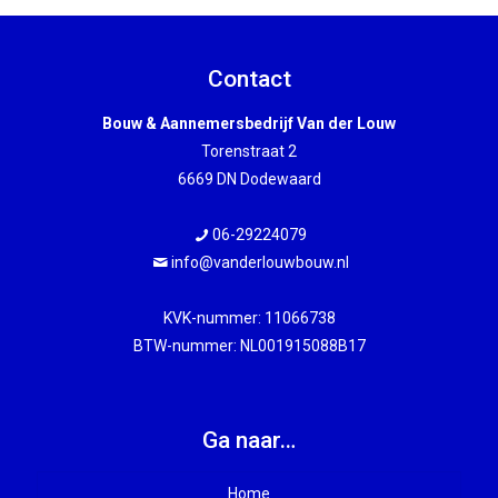
Contact
Bouw & Aannemersbedrijf Van der Louw
Torenstraat 2
6669 DN Dodewaard
06-29224079
info@vanderlouwbouw.nl
KVK-nummer: 11066738
BTW-nummer: NL001915088B17
Ga naar…
Home