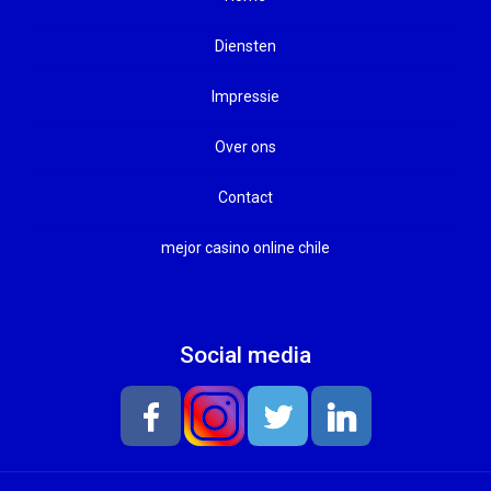
Diensten
Impressie
Nieuwbouw
Over ons
Verbouw
Onderhoud en renovatie
Contact
mejor casino online chile
Social media