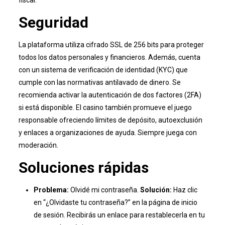
fiscal.
Seguridad
La plataforma utiliza cifrado SSL de 256 bits para proteger
todos los datos personales y financieros. Además, cuenta
con un sistema de verificación de identidad (KYC) que
cumple con las normativas antilavado de dinero. Se
recomienda activar la autenticación de dos factores (2FA)
si está disponible. El casino también promueve el juego
responsable ofreciendo límites de depósito, autoexclusión
y enlaces a organizaciones de ayuda. Siempre juega con
moderación.
Soluciones rápidas
Problema:
Olvidé mi contraseña.
Solución:
Haz clic
en “¿Olvidaste tu contraseña?” en la página de inicio
de sesión. Recibirás un enlace para restablecerla en tu