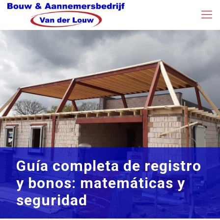
Guía completa de registro
y bonos: matemáticas y
seguridad