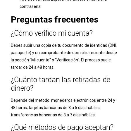
contraseña.
Preguntas frecuentes
¿Cómo verifico mi cuenta?
Debes subir una copia de tu documento de identidad (DNI,
pasaporte) y un comprobante de domicilio reciente desde
la sección “Mi cuenta” o “Verificación”. El proceso suele
tardar de 24 a 48 horas.
¿Cuánto tardan las retiradas de
dinero?
Depende del método: monederos electrónicos entre 24 y
48 horas, tarjetas bancarias de 3 a 5 días hábiles,
transferencias bancarias de 3 a 7 días hábiles.
¿Qué métodos de pago aceptan?