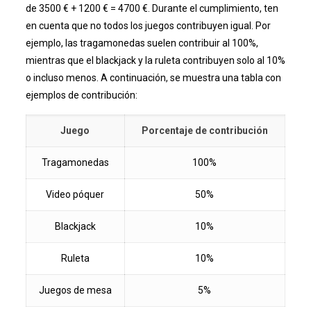
de 3500 € + 1200 € = 4700 €. Durante el cumplimiento, ten
en cuenta que no todos los juegos contribuyen igual. Por
ejemplo, las tragamonedas suelen contribuir al 100%,
mientras que el blackjack y la ruleta contribuyen solo al 10%
o incluso menos. A continuación, se muestra una tabla con
ejemplos de contribución:
Juego
Porcentaje de contribución
Tragamonedas
100%
Video póquer
50%
Blackjack
10%
Ruleta
10%
Juegos de mesa
5%