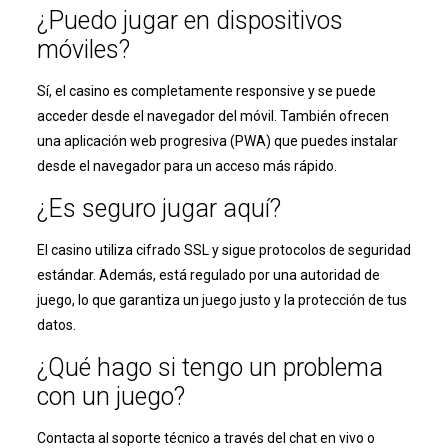
¿Puedo jugar en dispositivos
móviles?
Sí, el casino es completamente responsive y se puede
acceder desde el navegador del móvil. También ofrecen
una aplicación web progresiva (PWA) que puedes instalar
desde el navegador para un acceso más rápido.
¿Es seguro jugar aquí?
El casino utiliza cifrado SSL y sigue protocolos de seguridad
estándar. Además, está regulado por una autoridad de
juego, lo que garantiza un juego justo y la protección de tus
datos.
¿Qué hago si tengo un problema
con un juego?
Contacta al soporte técnico a través del chat en vivo o