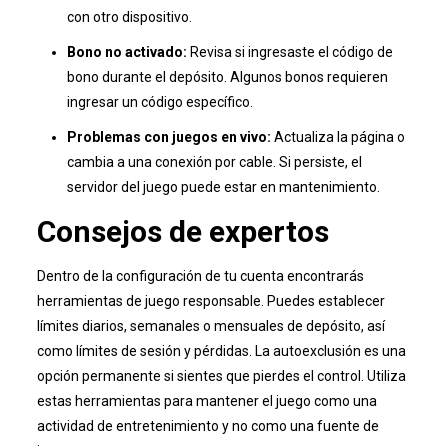
con otro dispositivo.
Bono no activado:
Revisa si ingresaste el código de
bono durante el depósito. Algunos bonos requieren
ingresar un código específico.
Problemas con juegos en vivo:
Actualiza la página o
cambia a una conexión por cable. Si persiste, el
servidor del juego puede estar en mantenimiento.
Consejos de expertos
Dentro de la configuración de tu cuenta encontrarás
herramientas de juego responsable. Puedes establecer
límites diarios, semanales o mensuales de depósito, así
como límites de sesión y pérdidas. La autoexclusión es una
opción permanente si sientes que pierdes el control. Utiliza
estas herramientas para mantener el juego como una
actividad de entretenimiento y no como una fuente de