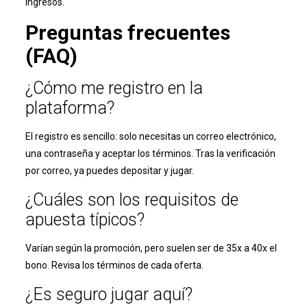
ingresos.
Preguntas frecuentes
(FAQ)
¿Cómo me registro en la
plataforma?
El registro es sencillo: solo necesitas un correo electrónico,
una contraseña y aceptar los términos. Tras la verificación
por correo, ya puedes depositar y jugar.
¿Cuáles son los requisitos de
apuesta típicos?
Varían según la promoción, pero suelen ser de 35x a 40x el
bono. Revisa los términos de cada oferta.
¿Es seguro jugar aquí?