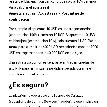
ruleta o el blackjack pueden contribuir solo al 10% o menos.
Para calcular el aporte real:
Apuesta efectiva = Apuesta real × Porcentaje de
contribución
Por ejemplo, si apuestas 10 USD en una tragamonedas
(contribución 100%), cuentan 10 USD. Si apuestas 10 USD
en blackjack (contribución 10%), solo cuentan 1 USD. Por lo
tanto, para cumplir los 4000 USD, necesitarías apostar 4000
USD en tragamonedas, o 40 000 USD en blackjack.
Una estrategia común es centrarse en tragamonedas de
alto RTP para minimizar la pérdida esperada durante el
cumplimiento del requisito.
¿Es seguro?
La plataforma opera bajo una licencia de Curazao
(subsidiaria de Gaming Services Provider), lo que implica un