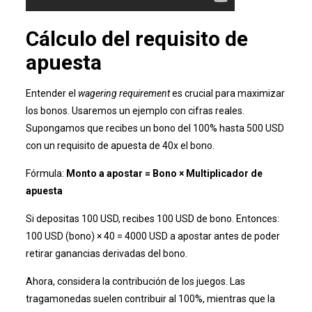
Cálculo del requisito de
apuesta
Entender el
wagering requirement
es crucial para maximizar
los bonos. Usaremos un ejemplo con cifras reales.
Supongamos que recibes un bono del 100% hasta 500 USD
con un requisito de apuesta de 40x el bono.
Fórmula:
Monto a apostar = Bono × Multiplicador de
apuesta
Si depositas 100 USD, recibes 100 USD de bono. Entonces:
100 USD (bono) × 40 = 4000 USD a apostar antes de poder
retirar ganancias derivadas del bono.
Ahora, considera la contribución de los juegos. Las
tragamonedas suelen contribuir al 100%, mientras que la