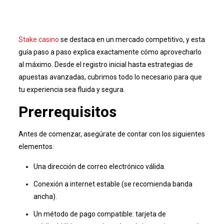
Stake casino
se destaca en un mercado competitivo, y esta
guía paso a paso explica exactamente cómo aprovecharlo
al máximo. Desde el registro inicial hasta estrategias de
apuestas avanzadas, cubrimos todo lo necesario para que
tu experiencia sea fluida y segura.
Prerrequisitos
Antes de comenzar, asegúrate de contar con los siguientes
elementos:
Una dirección de correo electrónico válida.
Conexión a internet estable (se recomienda banda
ancha).
Un método de pago compatible: tarjeta de