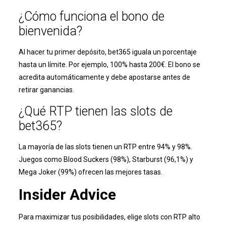
¿Cómo funciona el bono de
bienvenida?
Al hacer tu primer depósito, bet365 iguala un porcentaje
hasta un límite. Por ejemplo, 100% hasta 200€. El bono se
acredita automáticamente y debe apostarse antes de
retirar ganancias.
¿Qué RTP tienen las slots de
bet365?
La mayoría de las slots tienen un RTP entre 94% y 98%.
Juegos como Blood Suckers (98%), Starburst (96,1%) y
Mega Joker (99%) ofrecen las mejores tasas.
Insider Advice
Para maximizar tus posibilidades, elige slots con RTP alto