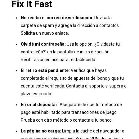
Fix It Fast
No recibo el correo de verificación:
Revisa la
carpeta de spam y agrega la dirección a contactos.
Solicita un nuevo enlace.
Olvidé mi contraseña:
Usa la opción ‘¿Olvidaste tu
contraseña?’ en la pantalla de inicio de sesión.
Recibirás un enlace para restablecerla.
El retiro está pendiente:
Verifica que hayas
completado el requisito de apuesta del bono y que tu
cuenta esté verificada. Contacta al soporte si supera el
plazo estimado.
Error al depositar:
Asegúrate de que tu método de
pago esté habilitado para transacciones de juego.
Prueba con otro método o contacta a tu banco.
La página no carga:
Limpia la caché del navegador o
prueba con otro dispositivo. Si usas VPN, desactívala.