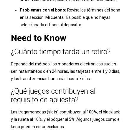
Problemas con el bono:
Revisa los términos del bono
en la sección ‘Mi cuenta’. Es posible que no hayas
seleccionado el bono al depositar.
Need to Know
¿Cuánto tiempo tarda un retiro?
Depende del método: los monederos electrónicos suelen
ser instantáneos o en 24 horas, las tarjetas entre 1 y 3 días,
y las transferencias bancarias hasta 7 días.
¿Qué juegos contribuyen al
requisito de apuesta?
Las tragamonedas (slots) contribuyen al 100%, el blackjack
y la ruleta al 10%, y el póquer al 5%. Algunos juegos como el
keno pueden estar excluidos.