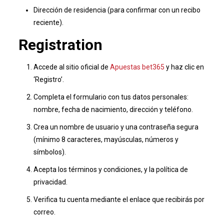
Dirección de residencia (para confirmar con un recibo
reciente).
Registration
Accede al sitio oficial de
Apuestas bet365
y haz clic en
‘Registro’.
Completa el formulario con tus datos personales:
nombre, fecha de nacimiento, dirección y teléfono.
Crea un nombre de usuario y una contraseña segura
(mínimo 8 caracteres, mayúsculas, números y
símbolos).
Acepta los términos y condiciones, y la política de
privacidad.
Verifica tu cuenta mediante el enlace que recibirás por
correo.