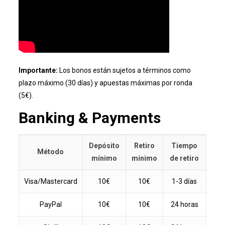
Importante:
Los bonos están sujetos a términos como
plazo máximo (30 días) y apuestas máximas por ronda
(5€).
Banking & Payments
Depósito
Retiro
Tiempo
Método
mínimo
mínimo
de retiro
Visa/Mastercard
10€
10€
1-3 días
PayPal
10€
10€
24 horas