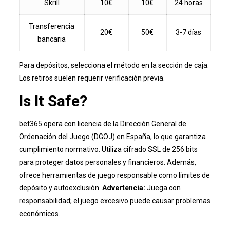
Skrill
10€
10€
24 horas
Transferencia
20€
50€
3-7 días
bancaria
Para depósitos, selecciona el método en la sección de caja.
Los retiros suelen requerir verificación previa.
Is It Safe?
bet365 opera con licencia de la Dirección General de
Ordenación del Juego (DGOJ) en España, lo que garantiza
cumplimiento normativo. Utiliza cifrado SSL de 256 bits
para proteger datos personales y financieros. Además,
ofrece herramientas de juego responsable como límites de
depósito y autoexclusión.
Advertencia:
Juega con
responsabilidad; el juego excesivo puede causar problemas
económicos.