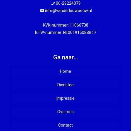
06-29224079
info@vanderlouwbouw.nl
KVK-nummer: 11066738
BTW-nummer: NL001915088B17
Ga naar…
Home
Diensten
Impressie
Nieuwbouw
Over ons
Verbouw
Onderhoud en renovatie
Contact