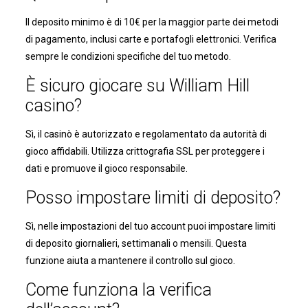
Il deposito minimo è di 10€ per la maggior parte dei metodi
di pagamento, inclusi carte e portafogli elettronici. Verifica
sempre le condizioni specifiche del tuo metodo.
È sicuro giocare su William Hill
casino?
Sì, il casinò è autorizzato e regolamentato da autorità di
gioco affidabili. Utilizza crittografia SSL per proteggere i
dati e promuove il gioco responsabile.
Posso impostare limiti di deposito?
Sì, nelle impostazioni del tuo account puoi impostare limiti
di deposito giornalieri, settimanali o mensili. Questa
funzione aiuta a mantenere il controllo sul gioco.
Come funziona la verifica