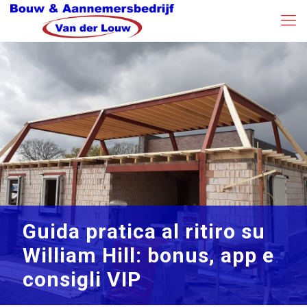
Guida pratica al ritiro su
William Hill: bonus, app e
consigli VIP