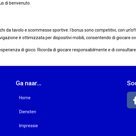
nus di benvenuto.
chi da tavolo e scommesse sportive. I bonus sono competitivi, con un’of
navigazione è ottimizzata per dispositivi mobili, consentendo di giocare
 esperienza di gioco. Ricorda di giocare responsabilmente e di consultare 
Ga naar…
So
Home
Diensten
Impressie
Nieuwbouw