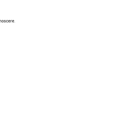
onoscere.