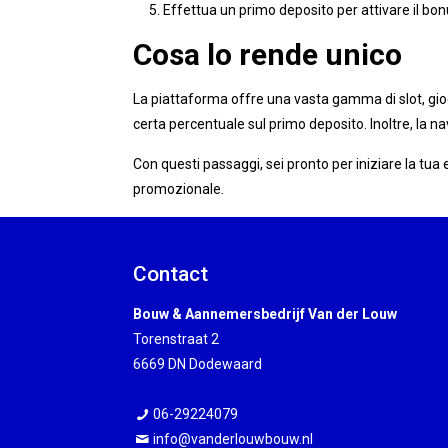
Effettua un primo deposito per attivare il bo
Cosa lo rende unico
La piattaforma offre una vasta gamma di slot, gio
certa percentuale sul primo deposito. Inoltre, la 
Con questi passaggi, sei pronto per iniziare la tua
promozionale.
Contact
Bouw & Aannemersbedrijf Van der Louw
Torenstraat 2
6669 DN Dodewaard
06-29224079
info@vanderlouwbouw.nl