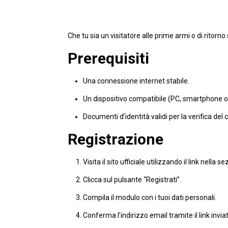
Che tu sia un visitatore alle prime armi o di ritorno
Prerequisiti
Una connessione internet stabile.
Un dispositivo compatibile (PC, smartphone o 
Documenti d’identità validi per la verifica del 
Registrazione
Visita il sito ufficiale utilizzando il link nella
Clicca sul pulsante “Registrati”.
Compila il modulo con i tuoi dati personali.
Conferma l’indirizzo email tramite il link invia