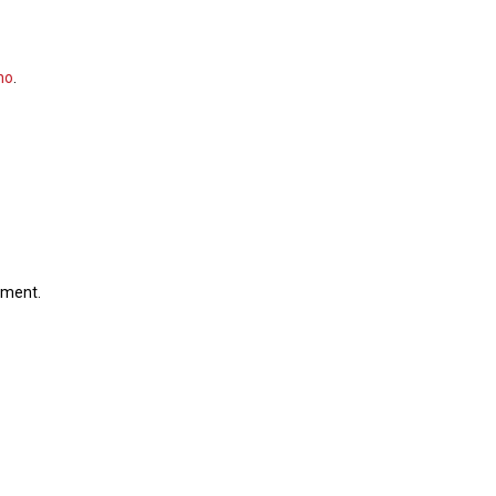
no
.
ement.