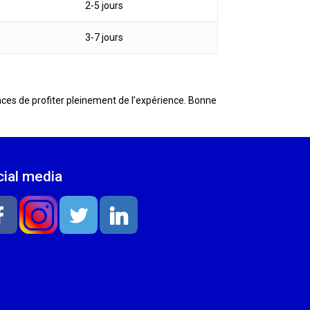
2-5 jours
3-7 jours
ces de profiter pleinement de l’expérience. Bonne
cial media