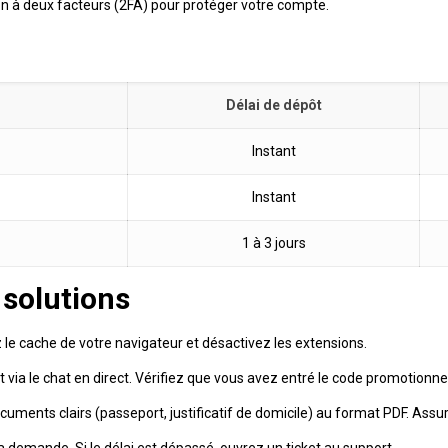
on à deux facteurs (2FA) pour protéger votre compte.
Délai de dépôt
Instant
Instant
1 à 3 jours
 solutions
 le cache de votre navigateur et désactivez les extensions.
t via le chat en direct. Vérifiez que vous avez entré le code promotionnel
uments clairs (passeport, justificatif de domicile) au format PDF. Assur