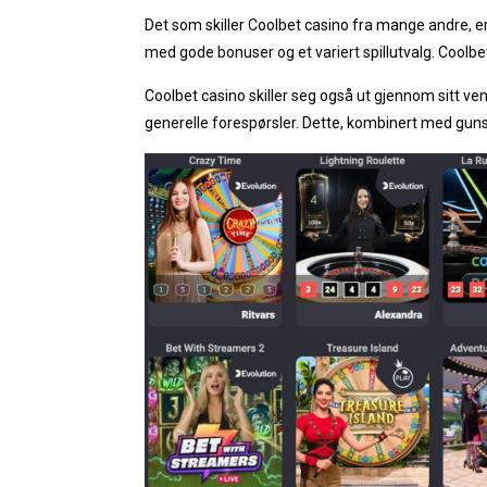
Det som skiller Coolbet casino fra mange andre, er 
med gode bonuser og et variert spillutvalg. Coolbet n
Coolbet casino skiller seg også ut gjennom sitt v
generelle forespørsler. Dette, kombinert med gunsti