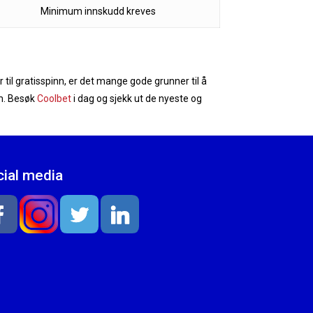
Minimum innskudd kreves
 til gratisspinn, er det mange gode grunner til å
em. Besøk
Coolbet
i dag og sjekk ut de nyeste og
cial media