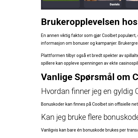
Brukeropplevelsen hos
En annen viktig faktor som gjør Coolbet populært, e
informasjon om bonuser og kampanjer. Brukergrenses
Plattformen tilbyr også et bredt spekter av spillalt
spillere kan oppleve spenningen av ekte casinospill
Vanlige Spørsmål om 
Hvordan finner jeg en gyldig
Bonuskoder kan finnes på Coolbet sin offisielle 
Kan jeg bruke flere bonuskod
Vanligvis kan bare én bonuskode brukes per transa