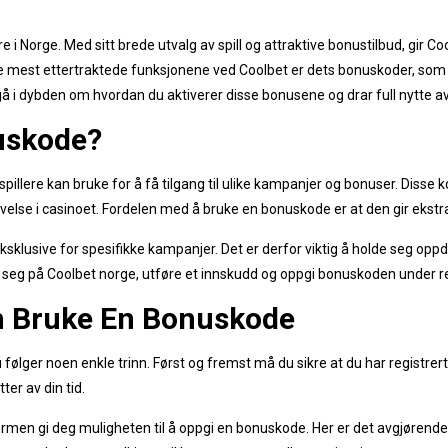
e i Norge. Med sitt brede utvalg av spill og attraktive bonustilbud, gir 
v de mest ettertraktede funksjonene ved Coolbet er dets bonuskoder, som
i gå i dybden om hvordan du aktiverer disse bonusene og drar full nytte a
uskode?
lere kan bruke for å få tilgang til ulike kampanjer og bonuser. Disse ko
evelse i casinoet. Fordelen med å bruke en bonuskode er at den gir ekstr
lusive for spesifikke kampanjer. Det er derfor viktig å holde seg oppda
re seg på Coolbet norge, utføre et innskudd og oppgi bonuskoden under r
n Bruke En Bonuskode
følger noen enkle trinn. Først og fremst må du sikre at du har registrer
er av din tid.
ttformen gi deg muligheten til å oppgi en bonuskode. Her er det avgjøren