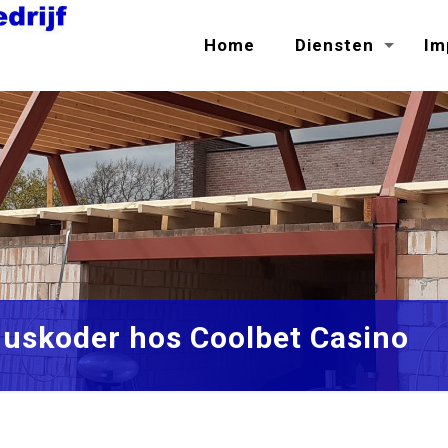
Home
Diensten
Im
uskoder hos Coolbet Casino