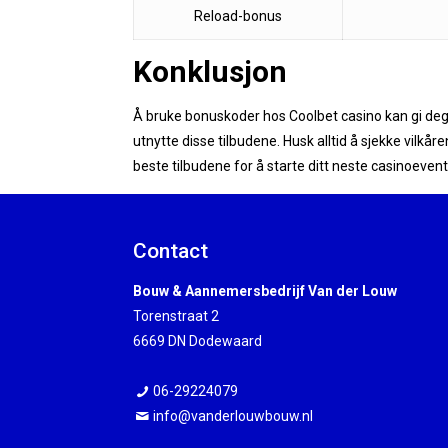
Reload-bonus
Konklusjon
Å bruke bonuskoder hos Coolbet casino kan gi deg en
utnytte disse tilbudene. Husk alltid å sjekke vilkår
beste tilbudene for å starte ditt neste casinoevent
Contact
Bouw & Aannemersbedrijf Van der Louw
Torenstraat 2
6669 DN Dodewaard
06-29224079
info@vanderlouwbouw.nl