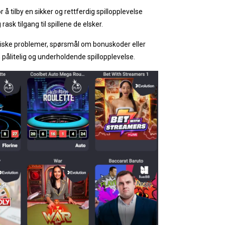
å tilby en sikker og rettferdig spillopplevelse
ask tilgang til spillene de elsker.
kniske problemer, spørsmål om bonuskoder eller
n pålitelig og underholdende spillopplevelse.