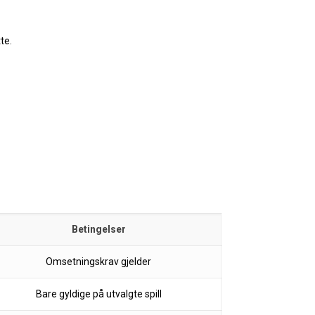
te.
Betingelser
Omsetningskrav gjelder
Bare gyldige på utvalgte spill