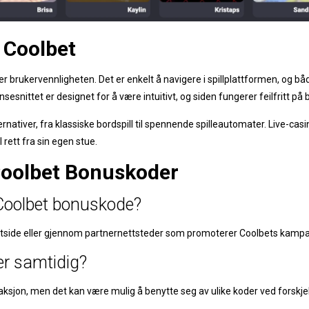
 Coolbet
r brukervennligheten. Det er enkelt å navigere i spillplattformen, og bå
nittet er designet for å være intuitivt, og siden fungerer feilfritt på
ernativer, fra klassiske bordspill til spennende spilleautomater. Live-casi
 rett fra sin egen stue.
Coolbet Bonuskoder
 Coolbet bonuskode?
nettside eller gjennom partnernettsteder som promoterer Coolbets kampa
er samtidig?
ksjon, men det kan være mulig å benytte seg av ulike koder ved forskje