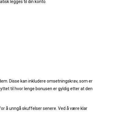
tisk legges til din konto.
 dem. Disse kan inkludere omsetningskrav, som er
tet til hvor lenge bonusen er gyldig etter at den
t for å unngå skuffelser senere. Ved å være klar