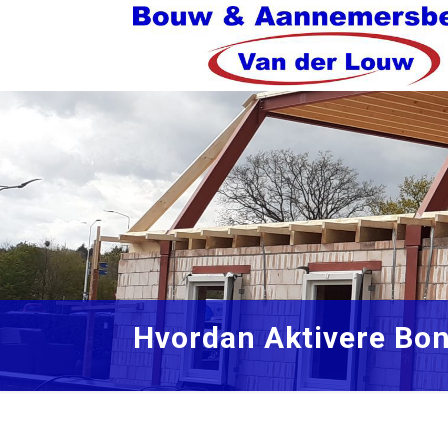
Hvordan Aktivere Bon