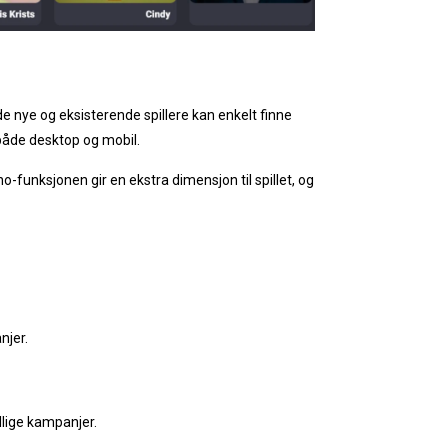
de nye og eksisterende spillere kan enkelt finne
 både desktop og mobil.
no-funksjonen gir en ekstra dimensjon til spillet, og
njer.
llige kampanjer.