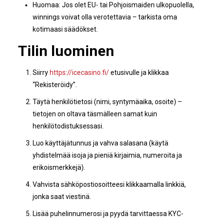
Huomaa: Jos olet EU- tai Pohjoismaiden ulkopuolella,
winnings voivat olla verotettavia – tarkista oma
kotimaasi säädökset.
Tilin luominen
Siirry
https://icecasino.fi/
etusivulle ja klikkaa
“Rekisteröidy”.
Täytä henkilötietosi (nimi, syntymäaika, osoite) –
tietojen on oltava täsmälleen samat kuin
henkilötodistuksessasi.
Luo käyttäjätunnus ja vahva salasana (käytä
yhdistelmää isoja ja pieniä kirjaimia, numeroita ja
erikoismerkkejä).
Vahvista sähköpostiosoitteesi klikkaamalla linkkiä,
jonka saat viestinä.
Lisää puhelinnumerosi ja pyydä tarvittaessa KYC-