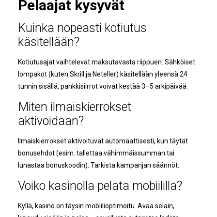
Pelaajat kysyvät
Kuinka nopeasti kotiutus
käsitellään?
Kotiutusajat vaihtelevat maksutavasta riippuen. Sähköiset
lompakot (kuten Skrill ja Neteller) käsitellään yleensä 24
tunnin sisällä, pankkisiirrot voivat kestää 3–5 arkipäivää.
Miten ilmaiskierrokset
aktivoidaan?
Ilmaiskierrokset aktivoituvat automaattisesti, kun täytät
bonusehdot (esim. tallettaa vähimmäissumman tai
lunastaa bonuskoodin). Tarkista kampanjan säännöt.
Voiko kasinolla pelata mobiililla?
Kyllä, kasino on täysin mobiilioptimoitu. Avaa selain,