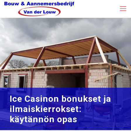
Ice Casinon bonukset ja
ilmaiskierrokset:
käytännön opas