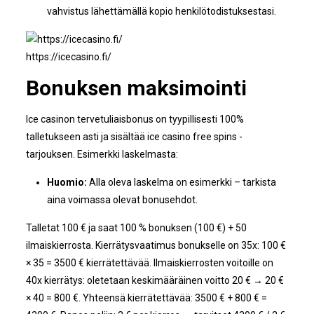
vahvistus lähettämällä kopio henkilötodistuksestasi.
https://icecasino.fi/
Bonuksen maksimointi
Ice casinon tervetuliaisbonus on tyypillisesti 100%
talletukseen asti ja sisältää ice casino free spins -
tarjouksen. Esimerkki laskelmasta:
Huomio:
Alla oleva laskelma on esimerkki – tarkista
aina voimassa olevat bonusehdot.
Talletat 100 € ja saat 100 % bonuksen (100 €) + 50
ilmaiskierrosta. Kierrätysvaatimus bonukselle on 35x: 100 €
× 35 = 3500 € kierrätettävää. Ilmaiskierrosten voitoille on
40x kierrätys: oletetaan keskimääräinen voitto 20 € → 20 €
× 40 = 800 €. Yhteensä kierrätettävää: 3500 € + 800 € =