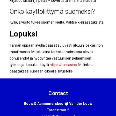
kirjaudu sisään ja pelaa – sovellusta ei tarvitse ladata.
Onko käyttöliittymä suomeksi?
Kyllä, sivusto tukee suomen kieltä. Valitse kieli asetuksista.
Lopuksi
Tämän oppaan avulla pääset sujuvasti alkuun ice casinon
maailmassa. Muista aina tarkistaa voimassa olevat
bonusehdot ja hyödyntää vastuullisen pelaamisen
työkaluja. Lopuksi: käytä
https://icecasino.fi/
-linkkiä
päästäksesi suoraan oikealle sivustolle.
Contact
Bouw & Aannemersbedrijf Van der Louw
Torenstraat 2