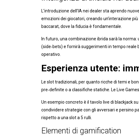
L’introduzione dell’IA nei dealer sta aprendo nuove 
emozioni dei giocatori, creando un’interazione più n
baccarat, dove la fiducia è fondamentale.
In futuro, una combinazione ibrida sarà la norma: 
(side‑bets) e fornirà suggerimenti in tempo reale ba
operativo.
Esperienza utente: imm
Le slot tradizionali, per quanto ricche di temi e bon
pre‑definite o a classifiche statiche. Le Live Games,
Un esempio concreto è il tavolo live di blackjack s
condividere strategie con gli avversari e persino p
rispetto a una slot a 5 rulli.
Elementi di gamification