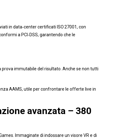
iviati in data‑center certificati ISO 27001, con
y conformi a PCI‑DSS, garantendo che le
a prova immutabile del risultato. Anche se non tutti
enza AAMS, utile per confrontare le offerte live in
zazione avanzata – 380
e Games. Immaginate di indossare un visore VR e di