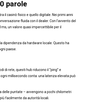
60 parole
l casinò fisico e quello digitale. Nei primi anni
nversazione fluida con il dealer. Con l’avvento del
0 ms, un valore quasi impercettibile per il
do la dipendenza da hardware locale. Questo ha
 ogni paese.
i di rete, questi hub riducono il “ping” e
e, ogni millisecondo conta: una latenza elevata può
ica delle puntate – avvengono a pochi chilometri
più facilmente da autorità locali.