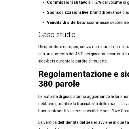
Commissioni su tavoli
: 1‑2 % del volume di gi
Sponsorizzazioni live
: brand di bevande o a
Vendita di side‑bets
: scommesse secondarie 
Caso studio
Un operatore europeo, senza nominare il nome, ha l
con un aumento del 45 % dei giocatori ricorrenti. Il 
side‑bets durante le partite di roulette.
Regolamentazione e sic
380 parole
Le autorità di gioco stanno aggiornando le loro norm
debbano garantire la tracciabilità delle mani e la ve
hanno introdotto licenze specifiche per i “Live Cas
La verifica dell’identità del dealer avviene in due 