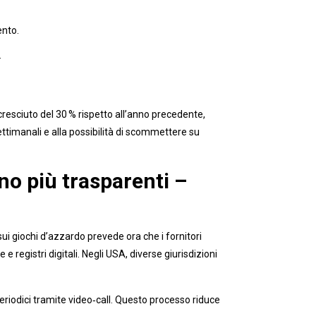
ento.
.
resciuto del 30 % rispetto all’anno precedente,
settimanali e alla possibilità di scommettere su
o più trasparenti –
sui giochi d’azzardo prevede ora che i fornitori
e registri digitali. Negli USA, diverse giurisdizioni
 periodici tramite video‑call. Questo processo riduce