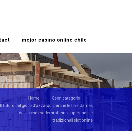
tact
mejor casino online chile
Home
Geen categorie
Il futuro del gioco d’azzardo: perché le Live Games
dei casinò moderni stanno superando le
tradizionali slot online