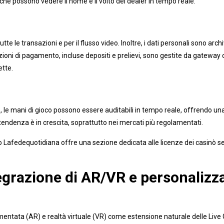
i, che possono vedere il nome e il volto del dealer in tempo reale.
te le transazioni e per il flusso video. Inoltre, i dati personali sono arch
azioni di pagamento, incluse depositi e prelievi, sono gestite da gatewa
ette.
, le mani di gioco possono essere auditabili in tempo reale, offrendo un
tendenza è in crescita, soprattutto nei mercati più regolamentati.
ito Lafedequotidiana offre una sezione dedicata alle licenze dei casinò s
tegrazione di AR/VR e personaliz
umentata (AR) e realtà virtuale (VR) come estensione naturale delle Liv