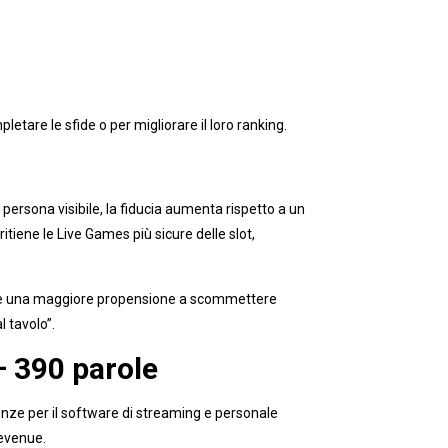
etare le sfide o per migliorare il loro ranking.
persona visibile, la fiducia aumenta rispetto a un
itiene le Live Games più sicure delle slot,
ltato è una maggiore propensione a scommettere
l tavolo”.
 – 390 parole
enze per il software di streaming e personale
revenue.