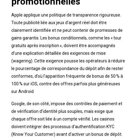
promotionnelles
Apple applique une politique de transparence rigoureuse.
Toute publicité liée aux jeux d’argent réel doit être
clairement identifiée et ne peut contenir de promesses de
gains garantis. Les bonus conditionnels, comme les « tour
gratuits après inscription », doivent être accompagnés
d’une explication détaillée des exigences de mise
(wagering). Cette exigence pousse les opérateurs à réduire
le pourcentage de correspondance du dépôt afin de rester
conformes, d’où l’apparition fréquente de bonus de 50 % à
100 % sur iOS, contre des offres parfois plus généreuses
sur Android.
Google, de son côté, impose des contrôles de paiement et
de vérification d’identité plus souples, mais exige que
chaque offre soit liée à un compte vérifié. Les casinos
doivent intégrer des processus d’authentification KYC
(Know Your Customer) avant d’activer un bonus de dépôt.