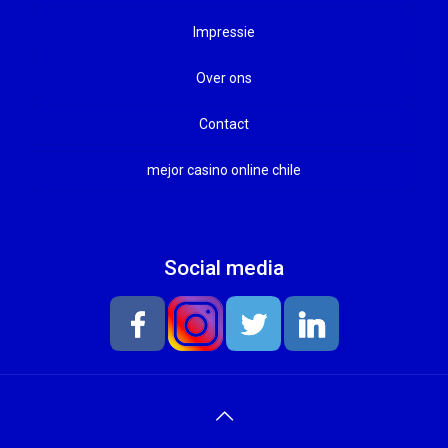
Impressie
Nieuwbouw
Over ons
Verbouw
Onderhoud en renovatie
Contact
mejor casino online chile
Social media