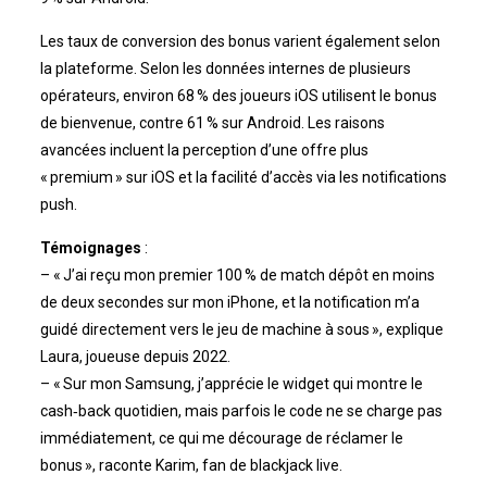
Les taux de conversion des bonus varient également selon
la plateforme. Selon les données internes de plusieurs
opérateurs, environ 68 % des joueurs iOS utilisent le bonus
de bienvenue, contre 61 % sur Android. Les raisons
avancées incluent la perception d’une offre plus
« premium » sur iOS et la facilité d’accès via les notifications
push.
Témoignages
:
– « J’ai reçu mon premier 100 % de match dépôt en moins
de deux secondes sur mon iPhone, et la notification m’a
guidé directement vers le jeu de machine à sous », explique
Laura, joueuse depuis 2022.
– « Sur mon Samsung, j’apprécie le widget qui montre le
cash‑back quotidien, mais parfois le code ne se charge pas
immédiatement, ce qui me décourage de réclamer le
bonus », raconte Karim, fan de blackjack live.