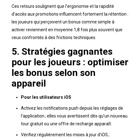
Ces retours soulignent que l’ergonomie et la rapidité
d’accès aux promotions influencent fortement la rétention :
les joueurs qui perçoivent un bonus comme simple à
activer reviennent en moyenne 1,8 fois plus souvent que
ceux confrontés à des frictions techniques.
5. Stratégies gagnantes
pour les joueurs : optimiser
les bonus selon son
appareil
Pour les utilisateurs iOS
Activez les notifications push depuis les réglages de
l’application ; elles vous avertissent dès qu’un nouveau
tour gratuit ou une offre de recharge apparaît.
Vérifiez régulièrement les mises à jour d’iOS ;