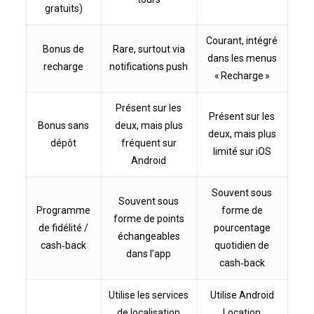
gratuits)
Courant, intégré
Bonus de
Rare, surtout via
dans les menus
recharge
notifications push
« Recharge »
Présent sur les
Présent sur les
Bonus sans
deux, mais plus
deux, mais plus
dépôt
fréquent sur
limité sur iOS
Android
Souvent sous
Souvent sous
Programme
forme de
forme de points
de fidélité /
pourcentage
échangeables
cash‑back
quotidien de
dans l’app
cash‑back
Utilise les services
Utilise Android
de localisation
Location