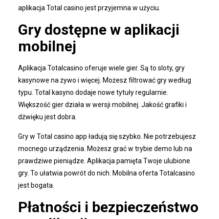
aplikacja Total casino jest przyjemna w użyciu.
Gry dostępne w aplikacji
mobilnej
Aplikacja Totalcasino oferuje wiele gier. Są to sloty, gry
kasynowe na żywo i więcej. Możesz filtrować gry według
typu. Total kasyno dodaje nowe tytuły regularnie.
Większość gier działa w wersji mobilnej. Jakość grafiki i
dźwięku jest dobra.
Gry w Total casino app ładują się szybko. Nie potrzebujesz
mocnego urządzenia. Możesz grać w trybie demo lub na
prawdziwe pieniądze. Aplikacja pamięta Twoje ulubione
gry. To ułatwia powrót do nich. Mobilna oferta Totalcasino
jest bogata.
Płatności i bezpieczeństwo