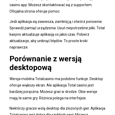
casino app. Możesz skontaktować się z supportem.
Oficjalna strona oferuje pomoc.
Jeśli aplikacja się zawiesza, zamknij ją i otwórz ponownie.
Sprawdź pamięć urządzenia. Usuń niepotrzebne pliki. Total
kasyno aktualizuje aplikację co jakiś czas. Pobierz
aktualizacje, aby uniknąć błędów. To proste kroki
naprawcze.
Porównanie z wersją
desktopową
Wersja mobilna Totalcasino ma podobne funkcje. Desktop
oferuje większy ekran. Ale aplikacja Total casino jest
bardziej poręczna. Możesz grać w drodze. Obie wersje
mają te same gry. Różnica polega na interfejsie.
Niektórzy gracze wolą desktop dla złożonych gier. Aplikacja
Totalcasino jest dobra dla szybkich sesji. Możesz