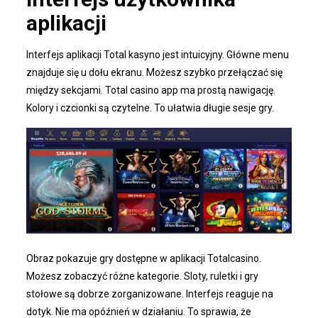
aplikacji
Interfejs aplikacji Total kasyno jest intuicyjny. Główne menu
znajduje się u dołu ekranu. Możesz szybko przełączać się
między sekcjami. Total casino app ma prostą nawigację.
Kolory i czcionki są czytelne. To ułatwia długie sesje gry.
Obraz pokazuje gry dostępne w aplikacji Totalcasino.
Możesz zobaczyć różne kategorie. Sloty, ruletki i gry
stołowe są dobrze zorganizowane. Interfejs reaguje na
dotyk. Nie ma opóźnień w działaniu. To sprawia, że