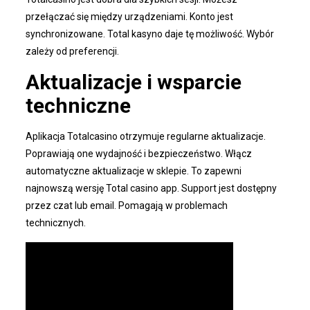
przełączać się między urządzeniami. Konto jest
synchronizowane. Total kasyno daje tę możliwość. Wybór
zależy od preferencji.
Aktualizacje i wsparcie
techniczne
Aplikacja Totalcasino otrzymuje regularne aktualizacje.
Poprawiają one wydajność i bezpieczeństwo. Włącz
automatyczne aktualizacje w sklepie. To zapewni
najnowszą wersję Total casino app. Support jest dostępny
przez czat lub email. Pomagają w problemach
technicznych.