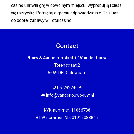
casino ułatwia grę w dowolnym miejscu. Wypróbuj ją i ciesz
się rozrywką. Pamiętaj o graniu odpowiedzialnie. To klucz
do dobrej zabawy w Totalcasino.
Contact
Bouw & Aannemersbedrijf Van der Louw
Torenstraat 2
6669 DN Dodewaard
06-29224079
info@vanderlouwbouw.nl
KVK-nummer: 11066738
BTW-nummer: NL001915088B17