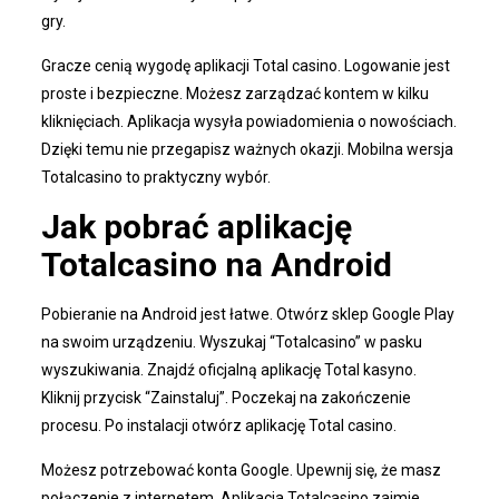
gry.
Gracze cenią wygodę aplikacji Total casino. Logowanie jest
proste i bezpieczne. Możesz zarządzać kontem w kilku
kliknięciach. Aplikacja wysyła powiadomienia o nowościach.
Dzięki temu nie przegapisz ważnych okazji. Mobilna wersja
Totalcasino to praktyczny wybór.
Jak pobrać aplikację
Totalcasino na Android
Pobieranie na Android jest łatwe. Otwórz sklep Google Play
na swoim urządzeniu. Wyszukaj “Totalcasino” w pasku
wyszukiwania. Znajdź oficjalną aplikację Total kasyno.
Kliknij przycisk “Zainstaluj”. Poczekaj na zakończenie
procesu. Po instalacji otwórz aplikację Total casino.
Możesz potrzebować konta Google. Upewnij się, że masz
połączenie z internetem. Aplikacja Totalcasino zajmie