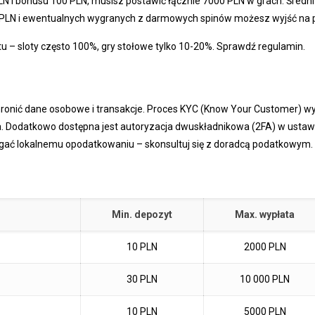
LN i bonusu 100 PLN, musisz postawić łącznie 7000 PLN w grach. Średni
 PLN i ewentualnych wygranych z darmowych spinów możesz wyjść na plu
tu – sloty często 100%, gry stołowe tylko 10-20%. Sprawdź regulamin.
 chronić dane osobowe i transakcje. Proces KYC (Know Your Customer)
Dodatkowo dostępna jest autoryzacja dwuskładnikowa (2FA) w ustawieni
egać lokalnemu opodatkowaniu – skonsultuj się z doradcą podatkowym.
Min. depozyt
Max. wypłata
10 PLN
2000 PLN
30 PLN
10 000 PLN
10 PLN
5000 PLN