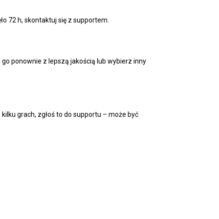
ło 72 h, skontaktuj się z supportem.
j go ponownie z lepszą jakością lub wybierz inny
kilku grach, zgłoś to do supportu – może być