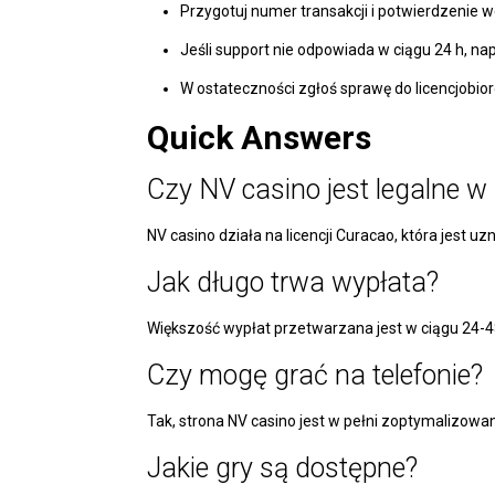
Przygotuj numer transakcji i potwierdzenie we
Jeśli support nie odpowiada w ciągu 24 h, n
W ostateczności zgłoś sprawę do licencjobio
Quick Answers
Czy NV casino jest legalne w
NV casino działa na licencji Curacao, która jest
Jak długo trwa wypłata?
Większość wypłat przetwarzana jest w ciągu 24-48
Czy mogę grać na telefonie?
Tak, strona NV casino jest w pełni zoptymalizowa
Jakie gry są dostępne?