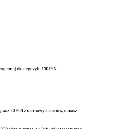
agering) dla depozytu 100 PLN.
ygrasz 20 PLN z darmowych spinów, musisz