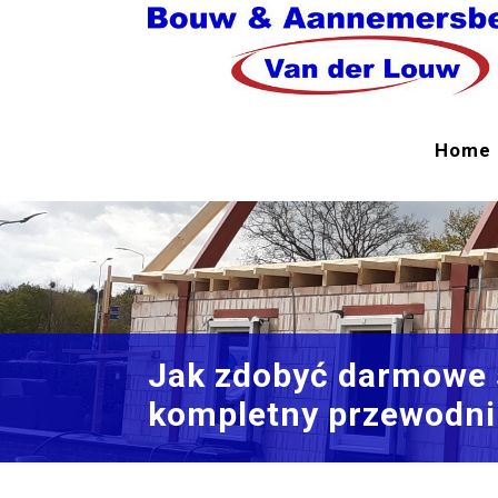
Home
Jak zdobyć darmowe 
kompletny przewodni