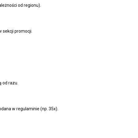
ależności od regionu).
sekcji promocji.
ą od razu.
dana w regulaminie (np. 35x).