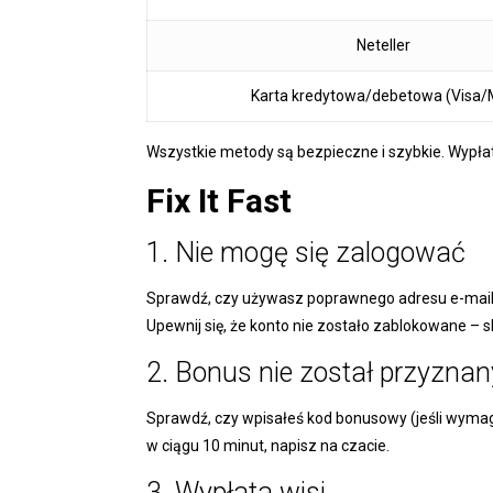
Neteller
Karta kredytowa/debetowa (Visa/
Wszystkie metody są bezpieczne i szybkie. Wypłat
Fix It Fast
1. Nie mogę się zalogować
Sprawdź, czy używasz poprawnego adresu e-mail i h
Upewnij się, że konto nie zostało zablokowane – s
2. Bonus nie został przyznan
Sprawdź, czy wpisałeś kod bonusowy (jeśli wymaga
w ciągu 10 minut, napisz na czacie.
3. Wypłata wisi