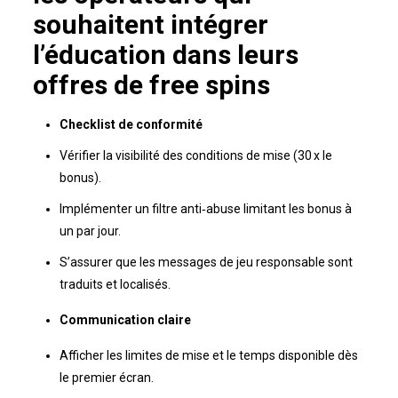
souhaitent intégrer
l’éducation dans leurs
offres de free spins
Checklist de conformité
Vérifier la visibilité des conditions de mise (30 x le
bonus).
Implémenter un filtre anti‑abuse limitant les bonus à
un par jour.
S’assurer que les messages de jeu responsable sont
traduits et localisés.
Communication claire
Afficher les limites de mise et le temps disponible dès
le premier écran.