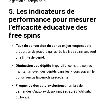
la gestion du temps de jeu.
5. Les indicateurs de
performance pour mesurer
l’efficacité éducative des
free spins
Taux de conversion du bonus en jeu responsable
:
proportion de joueurs qui, après les free spins, activent
une limite de dépôt.
Diminution des dépôts impulsifs
: comparaison du
montant moyen des dépôts dans les 7 jours suivant le
bonus versus la période précédente.
Fréquence des auto‑exclusions
: nombre de
demandes d’auto‑exclusion initiées après l’utilisation
du bonus.