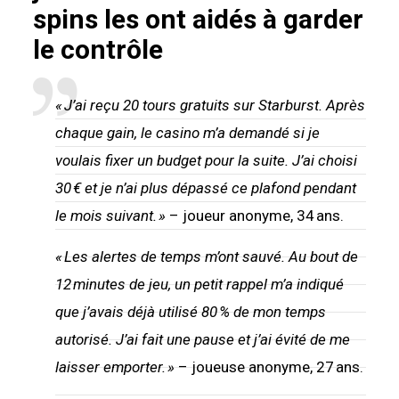
spins les ont aidés à garder
le contrôle
« J’ai reçu 20 tours gratuits sur Starburst. Après
chaque gain, le casino m’a demandé si je
voulais fixer un budget pour la suite. J’ai choisi
30 € et je n’ai plus dépassé ce plafond pendant
le mois suivant. »
– joueur anonyme, 34 ans.
« Les alertes de temps m’ont sauvé. Au bout de
12 minutes de jeu, un petit rappel m’a indiqué
que j’avais déjà utilisé 80 % de mon temps
autorisé. J’ai fait une pause et j’ai évité de me
laisser emporter. »
– joueuse anonyme, 27 ans.