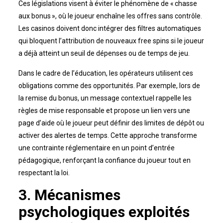
Ces législations visent à éviter le phénomène de « chasse
aux bonus », où le joueur enchaîne les offres sans contrôle.
Les casinos doivent donc intégrer des filtres automatiques
qui bloquent l’attribution de nouveaux free spins si le joueur
a déjà atteint un seuil de dépenses ou de temps de jeu.
Dans le cadre de l’éducation, les opérateurs utilisent ces
obligations comme des opportunités. Par exemple, lors de
la remise du bonus, un message contextuel rappelle les
règles de mise responsable et propose un lien vers une
page d’aide où le joueur peut définir des limites de dépôt ou
activer des alertes de temps. Cette approche transforme
une contrainte réglementaire en un point d’entrée
pédagogique, renforçant la confiance du joueur tout en
respectant la loi.
3. Mécanismes
psychologiques exploités