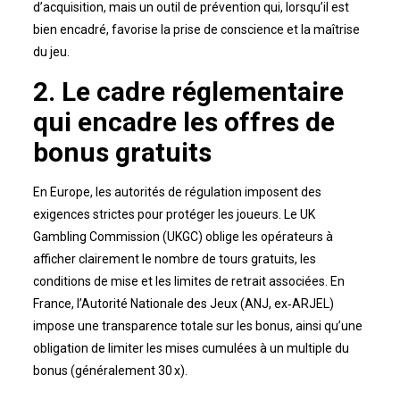
d’acquisition, mais un outil de prévention qui, lorsqu’il est
bien encadré, favorise la prise de conscience et la maîtrise
du jeu.
2. Le cadre réglementaire
qui encadre les offres de
bonus gratuits
En Europe, les autorités de régulation imposent des
exigences strictes pour protéger les joueurs. Le UK
Gambling Commission (UKGC) oblige les opérateurs à
afficher clairement le nombre de tours gratuits, les
conditions de mise et les limites de retrait associées. En
France, l’Autorité Nationale des Jeux (ANJ, ex‑ARJEL)
impose une transparence totale sur les bonus, ainsi qu’une
obligation de limiter les mises cumulées à un multiple du
bonus (généralement 30 x).