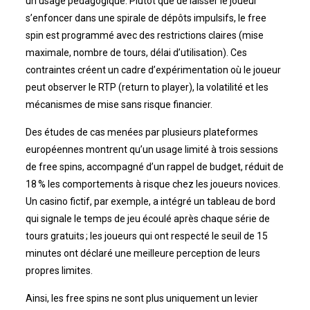
un usage pédagogique. Plutôt que de laisser le joueur
s’enfoncer dans une spirale de dépôts impulsifs, le free
spin est programmé avec des restrictions claires (mise
maximale, nombre de tours, délai d’utilisation). Ces
contraintes créent un cadre d’expérimentation où le joueur
peut observer le RTP (return to player), la volatilité et les
mécanismes de mise sans risque financier.
Des études de cas menées par plusieurs plateformes
européennes montrent qu’un usage limité à trois sessions
de free spins, accompagné d’un rappel de budget, réduit de
18 % les comportements à risque chez les joueurs novices.
Un casino fictif, par exemple, a intégré un tableau de bord
qui signale le temps de jeu écoulé après chaque série de
tours gratuits ; les joueurs qui ont respecté le seuil de 15
minutes ont déclaré une meilleure perception de leurs
propres limites.
Ainsi, les free spins ne sont plus uniquement un levier