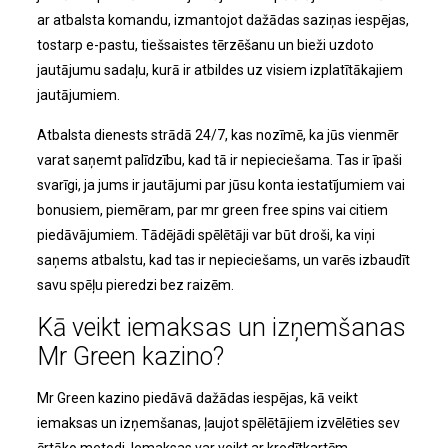
ar atbalsta komandu, izmantojot dažādas saziņas iespējas,
tostarp e-pastu, tiešsaistes tērzēšanu un bieži uzdoto
jautājumu sadaļu, kurā ir atbildes uz visiem izplatītākajiem
jautājumiem.
Atbalsta dienests strādā 24/7, kas nozīmē, ka jūs vienmēr
varat saņemt palīdzību, kad tā ir nepieciešama. Tas ir īpaši
svarīgi, ja jums ir jautājumi par jūsu konta iestatījumiem vai
bonusiem, piemēram, par mr green free spins vai citiem
piedāvājumiem. Tādējādi spēlētāji var būt droši, ka viņi
saņems atbalstu, kad tas ir nepieciešams, un varēs izbaudīt
savu spēļu pieredzi bez raizēm.
Kā veikt iemaksas un izņemšanas
Mr Green kazino?
Mr Green kazino piedāvā dažādas iespējas, kā veikt
iemaksas un izņemšanas, ļaujot spēlētājiem izvēlēties sev