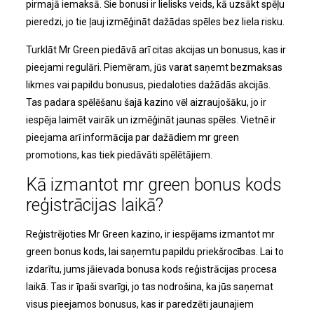
pirmajā iemaksā. Šie bonusi ir lielisks veids, kā uzsākt spēļu
pieredzi, jo tie ļauj izmēģināt dažādas spēles bez liela risku.
Turklāt Mr Green piedāvā arī citas akcijas un bonusus, kas ir
pieejami regulāri. Piemēram, jūs varat saņemt bezmaksas
likmes vai papildu bonusus, piedaloties dažādās akcijās.
Tas padara spēlēšanu šajā kazino vēl aizraujošāku, jo ir
iespēja laimēt vairāk un izmēģināt jaunas spēles. Vietnē ir
pieejama arī informācija par dažādiem mr green
promotions, kas tiek piedāvāti spēlētājiem.
Kā izmantot mr green bonus kods
reģistrācijas laikā?
Reģistrējoties Mr Green kazino, ir iespējams izmantot mr
green bonus kods, lai saņemtu papildu priekšrocības. Lai to
izdarītu, jums jāievada bonusa kods reģistrācijas procesa
laikā. Tas ir īpaši svarīgi, jo tas nodrošina, ka jūs saņemat
visus pieejamos bonusus, kas ir paredzēti jaunajiem