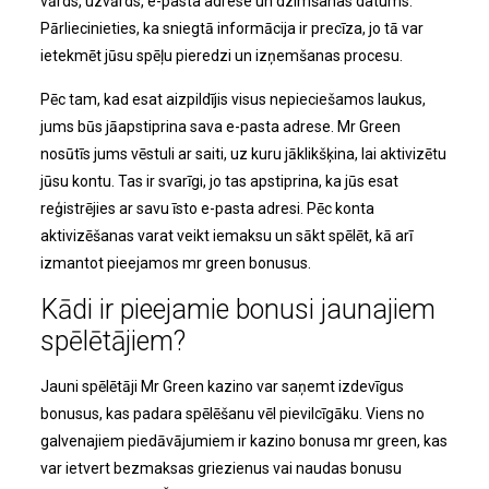
vārds, uzvārds, e-pasta adrese un dzimšanas datums.
Pārliecinieties, ka sniegtā informācija ir precīza, jo tā var
ietekmēt jūsu spēļu pieredzi un izņemšanas procesu.
Pēc tam, kad esat aizpildījis visus nepieciešamos laukus,
jums būs jāapstiprina sava e-pasta adrese. Mr Green
nosūtīs jums vēstuli ar saiti, uz kuru jāklikšķina, lai aktivizētu
jūsu kontu. Tas ir svarīgi, jo tas apstiprina, ka jūs esat
reģistrējies ar savu īsto e-pasta adresi. Pēc konta
aktivizēšanas varat veikt iemaksu un sākt spēlēt, kā arī
izmantot pieejamos mr green bonusus.
Kādi ir pieejamie bonusi jaunajiem
spēlētājiem?
Jauni spēlētāji Mr Green kazino var saņemt izdevīgus
bonusus, kas padara spēlēšanu vēl pievilcīgāku. Viens no
galvenajiem piedāvājumiem ir kazino bonusa mr green, kas
var ietvert bezmaksas griezienus vai naudas bonusu