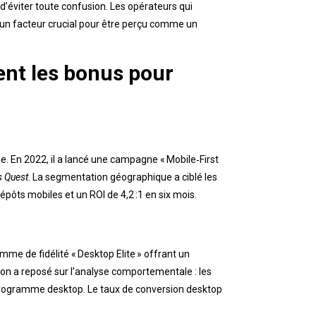
 d’éviter toute confusion. Les opérateurs qui
, un facteur crucial pour être perçu comme un
ent les bonus pour
le. En 2022, il a lancé une campagne « Mobile‑First
s Quest
. La segmentation géographique a ciblé les
pôts mobiles et un ROI de 4,2 :1 en six mois.
amme de fidélité « Desktop Elite » offrant un
ion a reposé sur l’analyse comportementale : les
 programme desktop. Le taux de conversion desktop