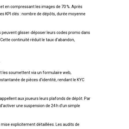
 et en compressant les images de 70 %. Après
des KPI clés : nombre de dépôts, durée moyenne
eurs peuvent glisser‑déposer leurs codes promo dans
 Cette continuité réduit le taux d’abandon,
t
et les soumettent via un formulaire web,
nstantanée de pièces d’identité, rendant le KYC
rappellent aux joueurs leurs plafonds de dépôt. Par
d’activer une suspension de 24 h d’un simple
 mise explicitement détaillées. Les audits de