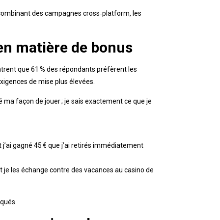
n combinant des campagnes cross‑platform, les
 en matière de bonus
trent que 61 % des répondants préfèrent les
exigences de mise plus élevées.
é ma façon de jouer ; je sais exactement ce que je
et j’ai gagné 45 € que j’ai retirés immédiatement
t je les échange contre des vacances au casino de
iqués.