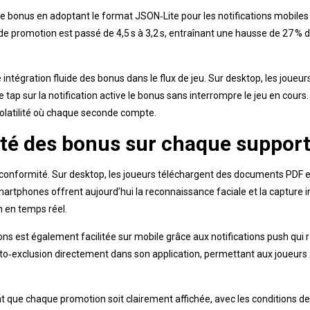
bonus en adoptant le format JSON‑Lite pour les notifications mobiles
 promotion est passé de 4,5 s à 3,2 s, entraînant une hausse de 27 % 
 intégration fluide des bonus dans le flux de jeu. Sur desktop, les jou
 tap sur la notification active le bonus sans interrompre le jeu en cours.
volatilité où chaque seconde compte.
ité des bonus sur chaque suppor
e la conformité. Sur desktop, les joueurs téléchargent des documents PDF 
rtphones offrent aujourd’hui la reconnaissance faciale et la capture i
on en temps réel.
ons est également facilitée sur mobile grâce aux notifications push qui 
o‑exclusion directement dans son application, permettant aux joueurs 
nt que chaque promotion soit clairement affichée, avec les conditions de