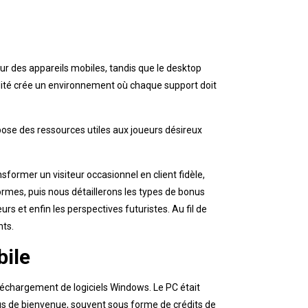
ur des appareils mobiles, tandis que le desktop
dualité crée un environnement où chaque support doit
opose des ressources utiles aux joueurs désireux
sformer un visiteur occasionnel en client fidèle,
ormes, puis nous détaillerons les types de bonus
urs et enfin les perspectives futuristes. Au fil de
nts.
bile
éléchargement de logiciels Windows. Le PC était
onus de bienvenue, souvent sous forme de crédits de