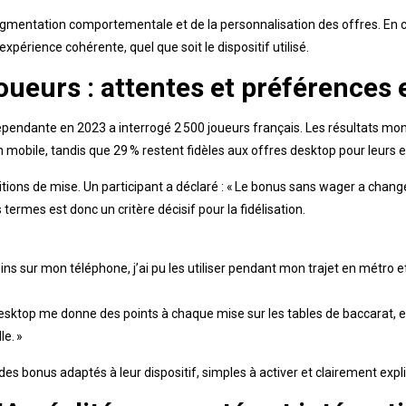
segmentation comportementale et de la personnalisation des offres. E
périence cohérente, quel que soit le dispositif utilisé.
joueurs : attentes et préférences
endante en 2023 a interrogé 2 500 joueurs français. Les résultats mon
 mobile, tandis que 29 % restent fidèles aux offres desktop pour leurs 
itions de mise. Un participant a déclaré : « Le bonus sans wager a chang
 termes est donc un critère décisif pour la fidélisation.
spins sur mon téléphone, j’ai pu les utiliser pendant mon trajet en métro 
desktop me donne des points à chaque mise sur les tables de baccarat, e
le. »
es bonus adaptés à leur dispositif, simples à activer et clairement expl