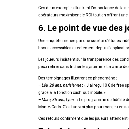
Ces deux exemples illustrent l’importance de la 
opérateurs maximisent le ROI tout en offrant une ex
6. Le point de vue des 
Une enquête menée par une société d’études indép
bonus accessibles directement depuis l’application
Les joueurs insistent sur la transparence des cond
peux retirer sans tricher le système. » La clarté des
Des témoignages illustrent ce phénomène :
–
Léa, 28 ans, parisienne
: « J’ai reçu 10 € de free 
grâce à la fonction cash‑out mobile. »
–
Marc, 35 ans, Lyon
: « Le programme de fidélité 
Monte‑Carlo. C’est un vrai plus pour mon jeu en sal
Ces retours confirment que les joueurs attendent d