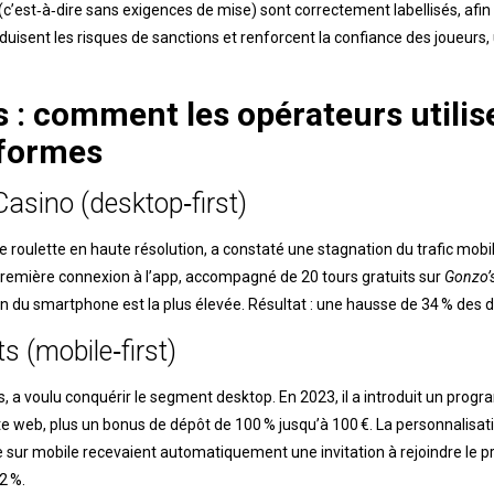
(c’est‑à‑dire sans exigences de mise) sont correctement labellisés, afin
duisent les risques de sanctions et renforcent la confiance des joueurs
s : comment les opérateurs utilis
eformes
asino (desktop‑first)
de roulette en haute résolution, a constaté une stagnation du trafic mobi
première connexion à l’app, accompagné de 20 tours gratuits sur
Gonzo’
n du smartphone est la plus élevée. Résultat : une hausse de 34 % des dé
s (mobile‑first)
s, a voulu conquérir le segment desktop. En 2023, il a introduit un progr
ite web, plus un bonus de dépôt de 100 % jusqu’à 100 €. La personnalisat
le sur mobile recevaient automatiquement une invitation à rejoindre le
2 %.