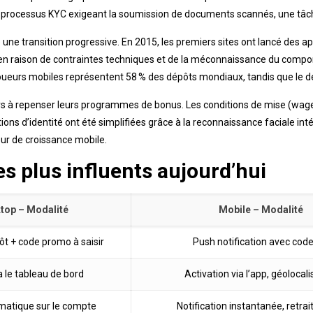
es processus KYC exigeant la soumission de documents scannés, une tâch
 transition progressive. En 2015, les premiers sites ont lancé des appl
» en raison de contraintes techniques et de la méconnaissance du comp
s joueurs mobiles représentent 58 % des dépôts mondiaux, tandis que le 
rs à repenser leurs programmes de bonus. Les conditions de mise (wager
cations d’identité ont été simplifiées grâce à la reconnaissance faciale i
eur de croissance mobile.
es plus influents aujourd’hui
top – Modalité
Mobile – Modalité
ôt + code promo à saisir
Push notification avec cod
a le tableau de bord
Activation via l’app, géolocali
matique sur le compte
Notification instantanée, retrai