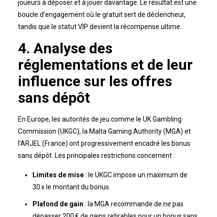
joueurs à déposer et à jouer davantage. Le résultat est une
boucle d’engagement où le gratuit sert de déclencheur,
tandis que le statut VIP devient la récompense ultime.
4. Analyse des
réglementations et de leur
influence sur les offres
sans dépôt
En Europe, les autorités de jeu comme le UK Gambling
Commission (UKGC), la Malta Gaming Authority (MGA) et
l’ARJEL (France) ont progressivement encadré les bonus
sans dépôt. Les principales restrictions concernent :
Limites de mise
: le UKGC impose un maximum de
30 x le montant du bonus.
Plafond de gain
: la MGA recommande de ne pas
dépasser 200 € de gains retirables pour un bonus sans