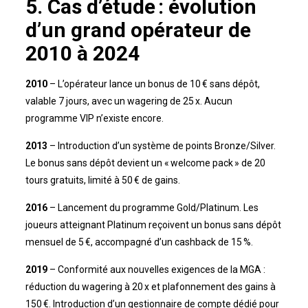
5. Cas d’étude : évolution
d’un grand opérateur de
2010 à 2024
2010
– L’opérateur lance un bonus de 10 € sans dépôt,
valable 7 jours, avec un wagering de 25 x. Aucun
programme VIP n’existe encore.
2013
– Introduction d’un système de points Bronze/Silver.
Le bonus sans dépôt devient un « welcome pack » de 20
tours gratuits, limité à 50 € de gains.
2016
– Lancement du programme Gold/Platinum. Les
joueurs atteignant Platinum reçoivent un bonus sans dépôt
mensuel de 5 €, accompagné d’un cashback de 15 %.
2019
– Conformité aux nouvelles exigences de la MGA :
réduction du wagering à 20 x et plafonnement des gains à
150 €. Introduction d’un gestionnaire de compte dédié pour