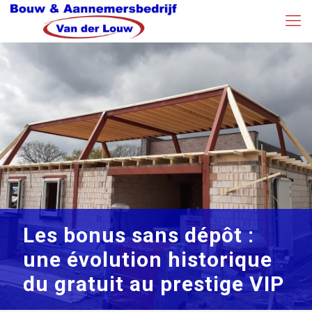
Les bonus sans dépôt :
une évolution historique
du gratuit au prestige VIP