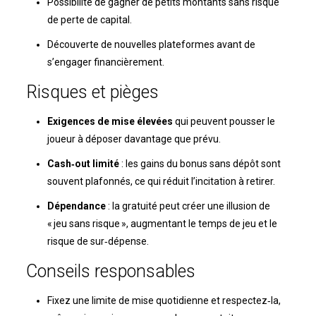
Possibilité de gagner de petits montants sans risque
de perte de capital.
Découverte de nouvelles plateformes avant de
s’engager financièrement.
Risques et pièges
Exigences de mise élevées
qui peuvent pousser le
joueur à déposer davantage que prévu.
Cash‑out limité
: les gains du bonus sans dépôt sont
souvent plafonnés, ce qui réduit l’incitation à retirer.
Dépendance
: la gratuité peut créer une illusion de
« jeu sans risque », augmentant le temps de jeu et le
risque de sur‑dépense.
Conseils responsables
Fixez une limite de mise quotidienne et respectez‑la,