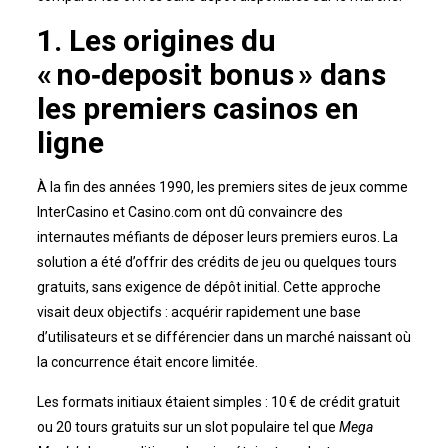
1. Les origines du
« no‑deposit bonus » dans
les premiers casinos en
ligne
À la fin des années 1990, les premiers sites de jeux comme
InterCasino et Casino.com ont dû convaincre des
internautes méfiants de déposer leurs premiers euros. La
solution a été d’offrir des crédits de jeu ou quelques tours
gratuits, sans exigence de dépôt initial. Cette approche
visait deux objectifs : acquérir rapidement une base
d’utilisateurs et se différencier dans un marché naissant où
la concurrence était encore limitée.
Les formats initiaux étaient simples : 10 € de crédit gratuit
ou 20 tours gratuits sur un slot populaire tel que
Mega