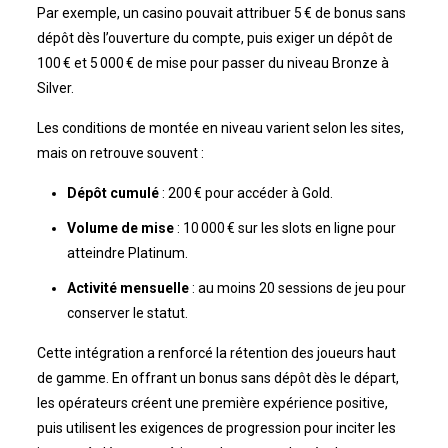
Par exemple, un casino pouvait attribuer 5 € de bonus sans
dépôt dès l’ouverture du compte, puis exiger un dépôt de
100 € et 5 000 € de mise pour passer du niveau Bronze à
Silver.
Les conditions de montée en niveau varient selon les sites,
mais on retrouve souvent :
Dépôt cumulé
: 200 € pour accéder à Gold.
Volume de mise
: 10 000 € sur les slots en ligne pour
atteindre Platinum.
Activité mensuelle
: au moins 20 sessions de jeu pour
conserver le statut.
Cette intégration a renforcé la rétention des joueurs haut
de gamme. En offrant un bonus sans dépôt dès le départ,
les opérateurs créent une première expérience positive,
puis utilisent les exigences de progression pour inciter les