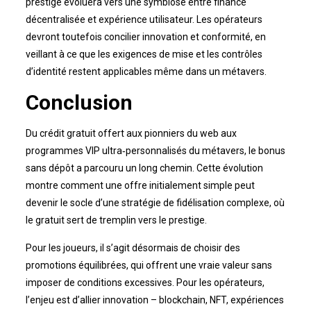
prestige évoluera vers une symbiose entre finance
décentralisée et expérience utilisateur. Les opérateurs
devront toutefois concilier innovation et conformité, en
veillant à ce que les exigences de mise et les contrôles
d’identité restent applicables même dans un métavers.
Conclusion
Du crédit gratuit offert aux pionniers du web aux
programmes VIP ultra‑personnalisés du métavers, le bonus
sans dépôt a parcouru un long chemin. Cette évolution
montre comment une offre initialement simple peut
devenir le socle d’une stratégie de fidélisation complexe, où
le gratuit sert de tremplin vers le prestige.
Pour les joueurs, il s’agit désormais de choisir des
promotions équilibrées, qui offrent une vraie valeur sans
imposer de conditions excessives. Pour les opérateurs,
l’enjeu est d’allier innovation – blockchain, NFT, expériences