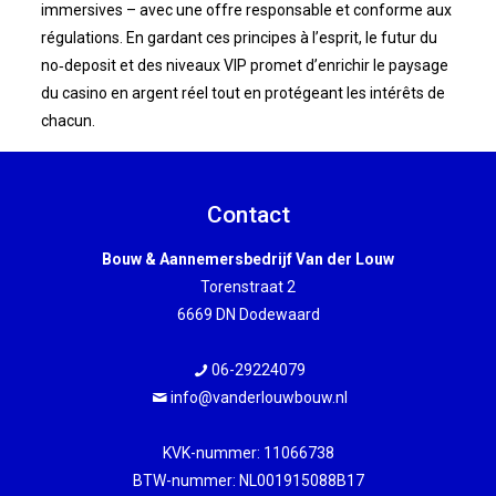
immersives – avec une offre responsable et conforme aux
régulations. En gardant ces principes à l’esprit, le futur du
no‑deposit et des niveaux VIP promet d’enrichir le paysage
du casino en argent réel tout en protégeant les intérêts de
chacun.
Contact
Bouw & Aannemersbedrijf Van der Louw
Torenstraat 2
6669 DN Dodewaard
06-29224079
info@vanderlouwbouw.nl
KVK-nummer: 11066738
BTW-nummer: NL001915088B17