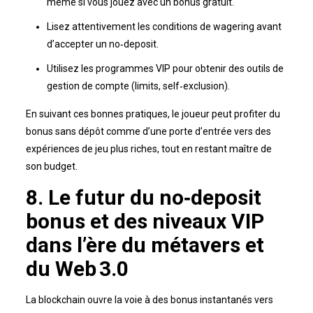
même si vous jouez avec un bonus gratuit.
Lisez attentivement les conditions de wagering avant
d’accepter un no‑deposit.
Utilisez les programmes VIP pour obtenir des outils de
gestion de compte (limits, self‑exclusion).
En suivant ces bonnes pratiques, le joueur peut profiter du
bonus sans dépôt comme d’une porte d’entrée vers des
expériences de jeu plus riches, tout en restant maître de
son budget.
8. Le futur du no‑deposit
bonus et des niveaux VIP
dans l’ère du métavers et
du Web 3.0
La blockchain ouvre la voie à des bonus instantanés vers