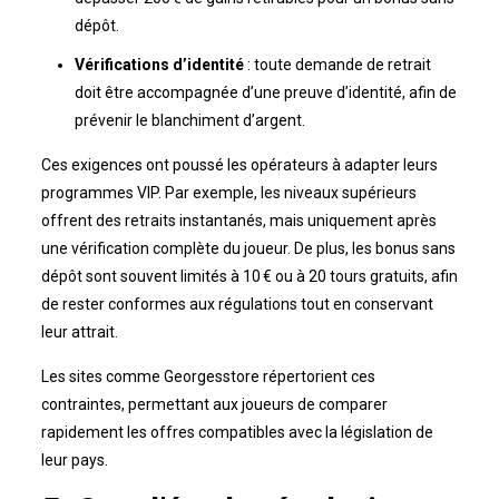
dépôt.
Vérifications d’identité
: toute demande de retrait
doit être accompagnée d’une preuve d’identité, afin de
prévenir le blanchiment d’argent.
Ces exigences ont poussé les opérateurs à adapter leurs
programmes VIP. Par exemple, les niveaux supérieurs
offrent des retraits instantanés, mais uniquement après
une vérification complète du joueur. De plus, les bonus sans
dépôt sont souvent limités à 10 € ou à 20 tours gratuits, afin
de rester conformes aux régulations tout en conservant
leur attrait.
Les sites comme Georgesstore répertorient ces
contraintes, permettant aux joueurs de comparer
rapidement les offres compatibles avec la législation de
leur pays.