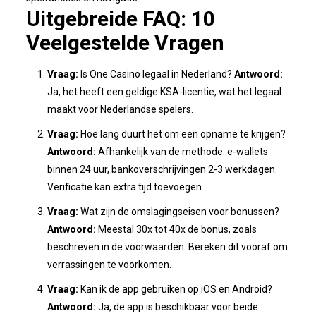
Uitgebreide FAQ: 10
Veelgestelde Vragen
Vraag:
Is One Casino legaal in Nederland?
Antwoord:
Ja, het heeft een geldige KSA-licentie, wat het legaal
maakt voor Nederlandse spelers.
Vraag:
Hoe lang duurt het om een opname te krijgen?
Antwoord:
Afhankelijk van de methode: e-wallets
binnen 24 uur, bankoverschrijvingen 2-3 werkdagen.
Verificatie kan extra tijd toevoegen.
Vraag:
Wat zijn de omslagingseisen voor bonussen?
Antwoord:
Meestal 30x tot 40x de bonus, zoals
beschreven in de voorwaarden. Bereken dit vooraf om
verrassingen te voorkomen.
Vraag:
Kan ik de app gebruiken op iOS en Android?
Antwoord:
Ja, de app is beschikbaar voor beide