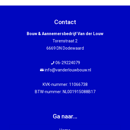
Contact
Bouw & Aannemersbedrijf Van der Louw
Torenstraat 2
6669 DN Dodewaard
06-29224079
info@vanderlouwbouw.nl
KVK-nummer: 11066738
BTW-nummer: NL001915088B17
Ga naar…