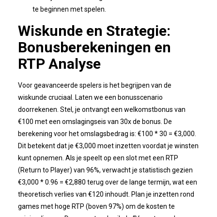
te beginnen met spelen.
Wiskunde en Strategie:
Bonusberekeningen en
RTP Analyse
Voor geavanceerde spelers is het begrijpen van de
wiskunde cruciaal. Laten we een bonusscenario
doorrekenen. Stel, je ontvangt een welkomstbonus van
€100 met een omslagingseis van 30x de bonus. De
berekening voor het omslagsbedrag is: €100 * 30 = €3,000.
Dit betekent dat je €3,000 moet inzetten voordat je winsten
kunt opnemen. Als je speelt op een slot met een RTP
(Return to Player) van 96%, verwacht je statistisch gezien
€3,000 * 0.96 = €2,880 terug over de lange termijn, wat een
theoretisch verlies van €120 inhoudt. Plan je inzetten rond
games met hoge RTP (boven 97%) om de kosten te