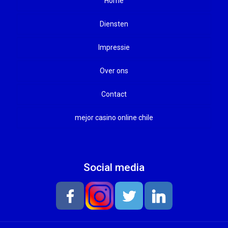
Home
Diensten
Impressie
Nieuwbouw
Over ons
Verbouw
Onderhoud en renovatie
Contact
mejor casino online chile
Social media