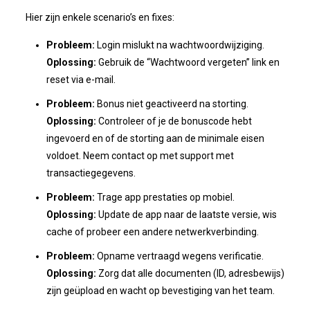
Hier zijn enkele scenario’s en fixes:
Probleem:
Login mislukt na wachtwoordwijziging.
Oplossing:
Gebruik de “Wachtwoord vergeten” link en
reset via e-mail.
Probleem:
Bonus niet geactiveerd na storting.
Oplossing:
Controleer of je de bonuscode hebt
ingevoerd en of de storting aan de minimale eisen
voldoet. Neem contact op met support met
transactiegegevens.
Probleem:
Trage app prestaties op mobiel.
Oplossing:
Update de app naar de laatste versie, wis
cache of probeer een andere netwerkverbinding.
Probleem:
Opname vertraagd wegens verificatie.
Oplossing:
Zorg dat alle documenten (ID, adresbewijs)
zijn geüpload en wacht op bevestiging van het team.