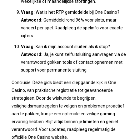
wekelijkse of maandelijkse stortingen.
Vraag:
Wat is het RTP gemiddelde bij One Casino?
Antwoord:
Gemiddeld rond 96% voor slots, maar
varieert per spel. Raadpleeg de spelinfo voor exacte
cijfers.
Vraag:
Kan ik mijn account sluiten als ik stop?
Antwoord:
Ja, je kunt zelfuitsluiting aanvragen via de
verantwoord gokken tools of contact opnemen met
support voor permanente sluiting.
Conclusie: Deze gids biedt een diepgaande kijk in One
Casino, van praktische registratie tot geavanceerde
strategieën. Door de wiskunde te begrijpen,
veiligheidsmaatregelen te volgen en problemen proactief
aan te pakken, kun je een optimale en veilige gaming
ervaring hebben. Blijf altijd binnen je limieten en geniet
verantwoord. Voor updates, raadpleeg regelmatig de
officiële One Casino website.