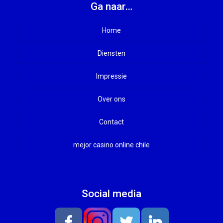
Ga naar…
Home
Diensten
Impressie
Nieuwbouw
Over ons
Verbouw
Onderhoud en renovatie
Contact
mejor casino online chile
Social media