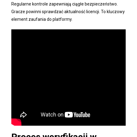
Regularne kontrole zapewniają ciągłe bezpieczeństwo.
Gracze powinni sprawdzać aktualność licencji. To kluczowy
element zaufania do platformy.
Proces weryfikacji w