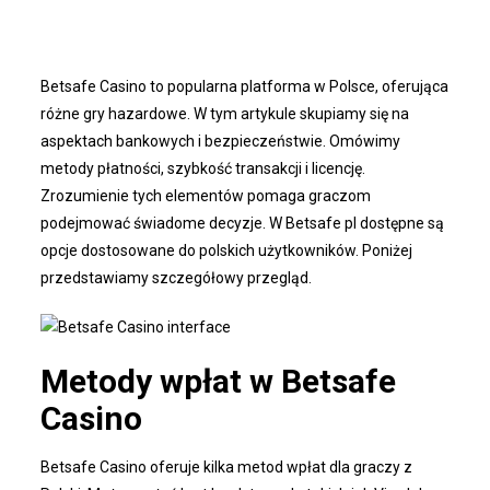
Betsafe Casino to popularna platforma w Polsce, oferująca
różne gry hazardowe. W tym artykule skupiamy się na
aspektach bankowych i bezpieczeństwie. Omówimy
metody płatności, szybkość transakcji i licencję.
Zrozumienie tych elementów pomaga graczom
podejmować świadome decyzje. W Betsafe pl dostępne są
opcje dostosowane do polskich użytkowników. Poniżej
przedstawiamy szczegółowy przegląd.
Metody wpłat w Betsafe
Casino
Betsafe Casino oferuje kilka metod wpłat dla graczy z