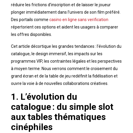
réduire les frictions d’inscription et de laisser le joueur
plonger immédiatement dans l’univers de son film préféré.
Des portails comme
casino en ligne sans verification
répertorient ces options et aident les usagers à comparer
les offres disponibles.
Cet article décortique les grandes tendances : l’évolution du
catalogue, le design immersif, les impacts sur les
programmes VIP, les contraintes légales et les perspectives
à moyen terme. Nous verrons comment le croisement du
grand écran et de la table de jeu redéfinit la fidélisation et
ouvre la voie à de nouvelles collaborations créatives.
1. L’évolution du
catalogue : du simple slot
aux tables thématiques
cinéphiles