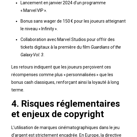
Lancement en janvier 2024 d’un programme
« Marvel VIP ».
Bonus sans wager de 150 € pour les joueurs atteignant
le niveau « Infinity ».
Collaboration avec Marvel Studios pour offrir des
tickets digitaux à la première du film
Guardians of the
Galaxy Vol. 3
.
Les retours indiquent que les joueurs perçoivent ces
récompenses comme plus « personnalisées » que les
bonus cash classiques, renforçant ainsi la loyauté à long
terme.
4. Risques réglementaires
et enjeux de copyright
L’utilisation de marques cinématographiques dans le jeu
d’argent est strictement encadrée. En Europe, la directive