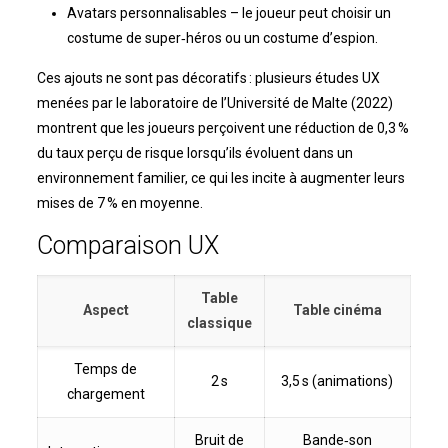
Avatars personnalisables – le joueur peut choisir un
costume de super‑héros ou un costume d’espion.
Ces ajouts ne sont pas décoratifs : plusieurs études UX
menées par le laboratoire de l’Université de Malte (2022)
montrent que les joueurs perçoivent une réduction de 0,3 %
du taux perçu de risque lorsqu’ils évoluent dans un
environnement familier, ce qui les incite à augmenter leurs
mises de 7 % en moyenne.
Comparaison UX
Table
Aspect
Table cinéma
classique
Temps de
2 s
3,5 s (animations)
chargement
Bruit de
Bande‑son