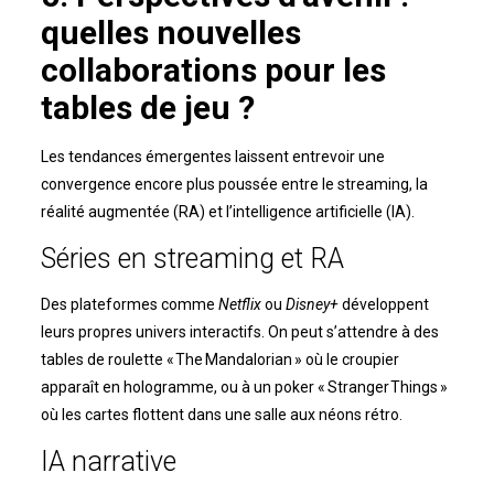
quelles nouvelles
collaborations pour les
tables de jeu ?
Les tendances émergentes laissent entrevoir une
convergence encore plus poussée entre le streaming, la
réalité augmentée (RA) et l’intelligence artificielle (IA).
Séries en streaming et RA
Des plateformes comme
Netflix
ou
Disney+
développent
leurs propres univers interactifs. On peut s’attendre à des
tables de roulette « The Mandalorian » où le croupier
apparaît en hologramme, ou à un poker « Stranger Things »
où les cartes flottent dans une salle aux néons rétro.
IA narrative