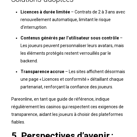
Licences à durée limitée
– Contrats de 2 à 3 ans avec
renouvellement automatique, limitant le risque
d’interruption.
Contenus générés par l’utilisateur sous contrôle
–
Les joueurs peuvent personnaliser leurs avatars, mais
les éléments protégés restent verrouillés par le
backend.
Transparence accrue
– Les sites affichent désormais
une page « Licences et conformité » détaillant chaque
partenariat, renforçant la confiance des joueurs.
Pareonline, en tant que guide de référence, indique
régulièrement les casinos qui respectent ces exigences de
transparence, aidant les joueurs à choisir des plateformes
fiables.
5. Perspectives d’avenir :