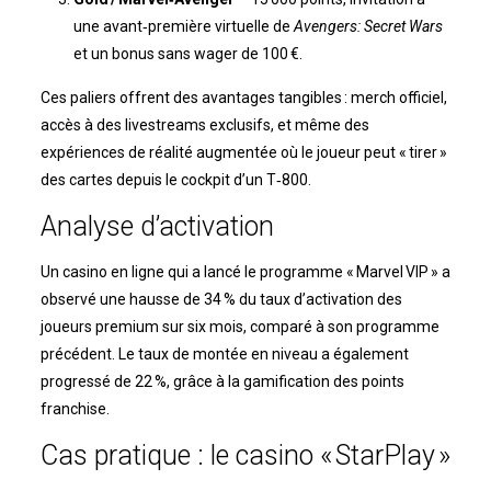
une avant‑première virtuelle de
Avengers: Secret Wars
et un bonus sans wager de 100 €.
Ces paliers offrent des avantages tangibles : merch officiel,
accès à des livestreams exclusifs, et même des
expériences de réalité augmentée où le joueur peut « tirer »
des cartes depuis le cockpit d’un T‑800.
Analyse d’activation
Un casino en ligne qui a lancé le programme « Marvel VIP » a
observé une hausse de 34 % du taux d’activation des
joueurs premium sur six mois, comparé à son programme
précédent. Le taux de montée en niveau a également
progressé de 22 %, grâce à la gamification des points
franchise.
Cas pratique : le casino « StarPlay »