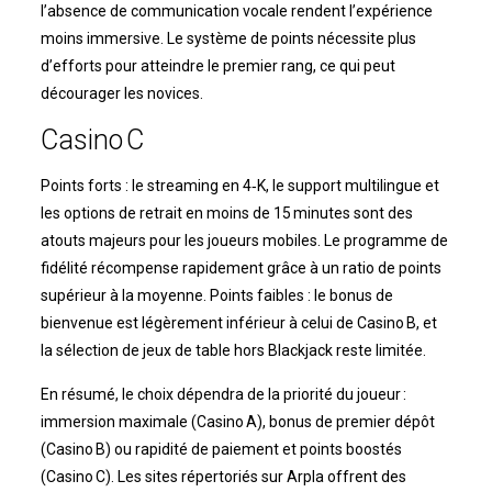
l’absence de communication vocale rendent l’expérience
moins immersive. Le système de points nécessite plus
d’efforts pour atteindre le premier rang, ce qui peut
décourager les novices.
Casino C
Points forts : le streaming en 4‑K, le support multilingue et
les options de retrait en moins de 15 minutes sont des
atouts majeurs pour les joueurs mobiles. Le programme de
fidélité récompense rapidement grâce à un ratio de points
supérieur à la moyenne. Points faibles : le bonus de
bienvenue est légèrement inférieur à celui de Casino B, et
la sélection de jeux de table hors Blackjack reste limitée.
En résumé, le choix dépendra de la priorité du joueur :
immersion maximale (Casino A), bonus de premier dépôt
(Casino B) ou rapidité de paiement et points boostés
(Casino C). Les sites répertoriés sur Arpla offrent des