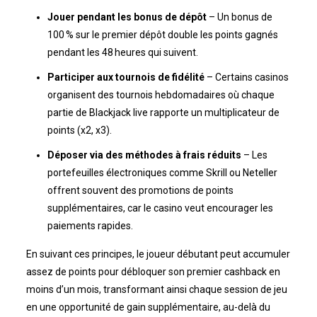
Jouer pendant les bonus de dépôt
– Un bonus de
100 % sur le premier dépôt double les points gagnés
pendant les 48 heures qui suivent.
Participer aux tournois de fidélité
– Certains casinos
organisent des tournois hebdomadaires où chaque
partie de Blackjack live rapporte un multiplicateur de
points (x2, x3).
Déposer via des méthodes à frais réduits
– Les
portefeuilles électroniques comme Skrill ou Neteller
offrent souvent des promotions de points
supplémentaires, car le casino veut encourager les
paiements rapides.
En suivant ces principes, le joueur débutant peut accumuler
assez de points pour débloquer son premier cashback en
moins d’un mois, transformant ainsi chaque session de jeu
en une opportunité de gain supplémentaire, au-delà du