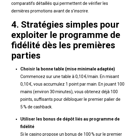
comparatifs détaillés qui permettent de vérifier les
dernières promotions avant de s’inscrire.
4. Stratégies simples pour
exploiter le programme de
fidélité dès les premières
parties
Choisir la bonne table (mise minimale adaptée)
Commencez sur une table à 0,10 €/main. En misant
0,10 €, vous accumulez 1 point par main. En jouant 100
mains (environ 30 minutes), vous obtenez déjà 100
points, suffisants pour débloquer le premier palier de
5 % de cashback.
Utiliser les bonus de dépôt liés au programme de
fidélité
Si le casino propose un bonus de 100 % sur le premier