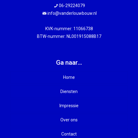
06-29224079
info@vanderlouwbouw.nl
KVK-nummer: 11066738
BTW-nummer: NL001915088B17
Ga naar…
Home
Diensten
Impressie
Nieuwbouw
Over ons
Verbouw
Onderhoud en renovatie
Contact