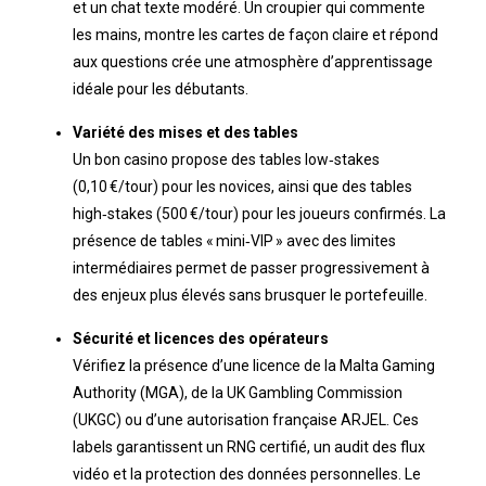
et un chat texte modéré. Un croupier qui commente
les mains, montre les cartes de façon claire et répond
aux questions crée une atmosphère d’apprentissage
idéale pour les débutants.
Variété des mises et des tables
Un bon casino propose des tables low‑stakes
(0,10 €/tour) pour les novices, ainsi que des tables
high‑stakes (500 €/tour) pour les joueurs confirmés. La
présence de tables « mini‑VIP » avec des limites
intermédiaires permet de passer progressivement à
des enjeux plus élevés sans brusquer le portefeuille.
Sécurité et licences des opérateurs
Vérifiez la présence d’une licence de la Malta Gaming
Authority (MGA), de la UK Gambling Commission
(UKGC) ou d’une autorisation française ARJEL. Ces
labels garantissent un RNG certifié, un audit des flux
vidéo et la protection des données personnelles. Le