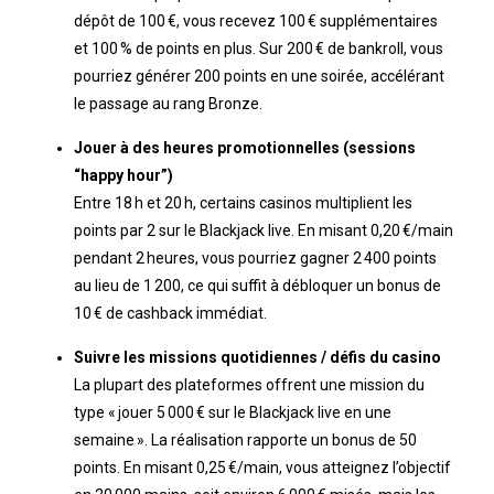
dépôt de 100 €, vous recevez 100 € supplémentaires
et 100 % de points en plus. Sur 200 € de bankroll, vous
pourriez générer 200 points en une soirée, accélérant
le passage au rang Bronze.
Jouer à des heures promotionnelles (sessions
“happy hour”)
Entre 18 h et 20 h, certains casinos multiplient les
points par 2 sur le Blackjack live. En misant 0,20 €/main
pendant 2 heures, vous pourriez gagner 2 400 points
au lieu de 1 200, ce qui suffit à débloquer un bonus de
10 € de cashback immédiat.
Suivre les missions quotidiennes / défis du casino
La plupart des plateformes offrent une mission du
type « jouer 5 000 € sur le Blackjack live en une
semaine ». La réalisation rapporte un bonus de 50
points. En misant 0,25 €/main, vous atteignez l’objectif