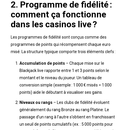
2. Programme de fidélité :
comment ça fonctionne
dans les casinos live ?
Les programmes de fidélité sont conçus comme des
programmes de points qui récompensent chaque euro
misé. La structure typique comporte trois éléments clefs :
Accumulation de points
– Chaque mise sur le
Blackjack live rapporte entre 1 et 3 points selon le
montant et le niveau du joueur. Un tableau de
conversion simple (exemple : 1 000 € misés = 1 000
points) aide le débutant à visualiser ses gains.
Niveaux ou rangs
– Les clubs de fidélité évoluent
généralement du rang Bronze au rang Platine. Le
passage d’un rang à l’autre s’obtient en franchissant
un seuil de points cumulatifs (ex. : 5 000 points pour