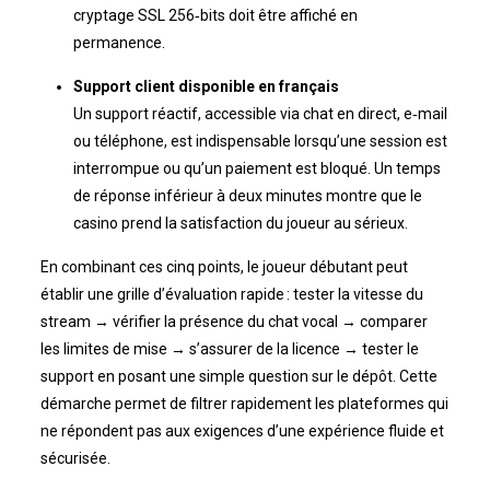
cryptage SSL 256‑bits doit être affiché en
permanence.
Support client disponible en français
Un support réactif, accessible via chat en direct, e‑mail
ou téléphone, est indispensable lorsqu’une session est
interrompue ou qu’un paiement est bloqué. Un temps
de réponse inférieur à deux minutes montre que le
casino prend la satisfaction du joueur au sérieux.
En combinant ces cinq points, le joueur débutant peut
établir une grille d’évaluation rapide : tester la vitesse du
stream → vérifier la présence du chat vocal → comparer
les limites de mise → s’assurer de la licence → tester le
support en posant une simple question sur le dépôt. Cette
démarche permet de filtrer rapidement les plateformes qui
ne répondent pas aux exigences d’une expérience fluide et
sécurisée.