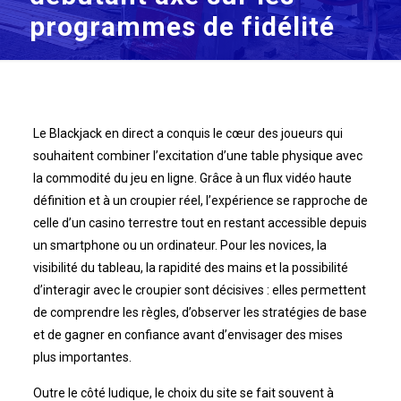
programmes de fidélité
Le Blackjack en direct a conquis le cœur des joueurs qui
souhaitent combiner l’excitation d’une table physique avec
la commodité du jeu en ligne. Grâce à un flux vidéo haute
définition et à un croupier réel, l’expérience se rapproche de
celle d’un casino terrestre tout en restant accessible depuis
un smartphone ou un ordinateur. Pour les novices, la
visibilité du tableau, la rapidité des mains et la possibilité
d’interagir avec le croupier sont décisives : elles permettent
de comprendre les règles, d’observer les stratégies de base
et de gagner en confiance avant d’envisager des mises
plus importantes.
Outre le côté ludique, le choix du site se fait souvent à