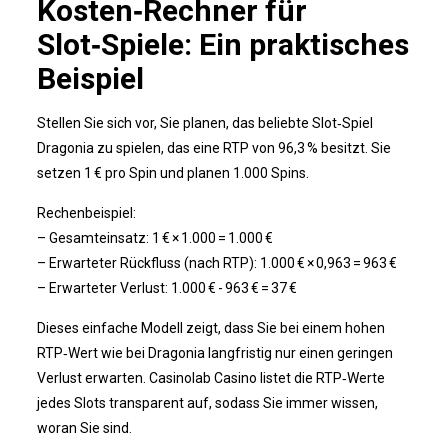
Kosten‑Rechner für
Slot‑Spiele: Ein praktisches
Beispiel
Stellen Sie sich vor, Sie planen, das beliebte Slot‑Spiel
Dragonia zu spielen, das eine RTP von 96,3 % besitzt. Sie
setzen 1 € pro Spin und planen 1.000 Spins.
Rechenbeispiel:
– Gesamteinsatz: 1 € × 1.000 = 1.000 €
– Erwarteter Rückfluss (nach RTP): 1.000 € × 0,963 = 963 €
– Erwarteter Verlust: 1.000 € - 963 € = 37 €
Dieses einfache Modell zeigt, dass Sie bei einem hohen
RTP‑Wert wie bei Dragonia langfristig nur einen geringen
Verlust erwarten. Casinolab Casino listet die RTP‑Werte
jedes Slots transparent auf, sodass Sie immer wissen,
woran Sie sind.