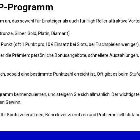
IP-Programm
n, das sowohl für Einsteiger als auch für High Roller attraktive Vortei
ronze, Silber, Gold, Platin, Diamant).
unkt (oft 1 Punkt pro 10 € Einsatz bei Slots, bei Tischspielen weniger).
er die Prämien: persönliche Bonusangebote, schnellere Auszahlungen, h
ch, sobald eine bestimmte Punktzahl erreicht ist. Oft gibt es beim Stu
ramm kennenzulernen, und steigern Sie sich allmählich. Der wichtigste T
nen Gewinn.
m Ihr Konto zu eröffnen, Boni clever zu nutzen und Probleme selbstständ