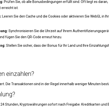
g:
Prüfen Sie, ob alle Bonusbedingungen erfüllt sind. Oft liegt es daran
erreicht ist.
:
Leeren Sie den Cache und die Cookies oder aktivieren Sie WebGL in Ihr
sung:
Synchronisieren Sie die Uhrzeit auf Ihrem Authentifizierungsgerät
und fügen Sie den QR-Code erneut hinzu.
ng:
Stellen Sie sicher, dass der Bonus für Ihr Land und Ihre Einzahlungs
n einzahlen?
rt. Die Transaktionen sind in der Regel innerhalb weniger Minuten bestä
hlung?
n 24 Stunden, Kryptowährungen sofort nach Freigabe. Kreditkarten un