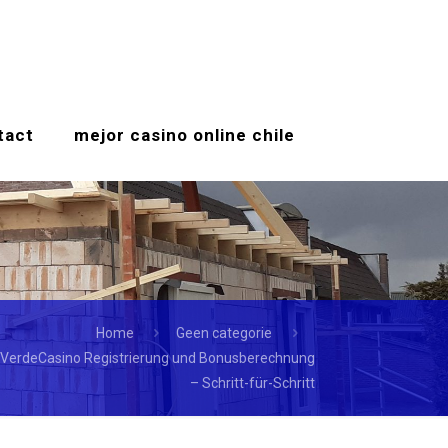
tact
mejor casino online chile
Home
Geen categorie
VerdeCasino Registrierung und Bonusberechnung
– Schritt-für-Schritt