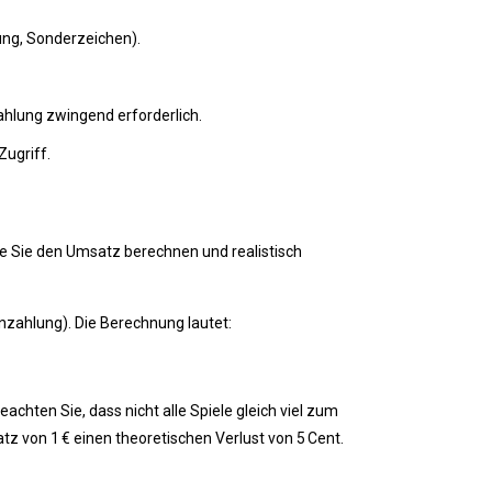
ung, Sonderzeichen).
zahlung zwingend erforderlich.
Zugriff.
ie Sie den Umsatz berechnen und realistisch
nzahlung). Die Berechnung lautet:
hten Sie, dass nicht alle Spiele gleich viel zum
tz von 1 € einen theoretischen Verlust von 5 Cent.