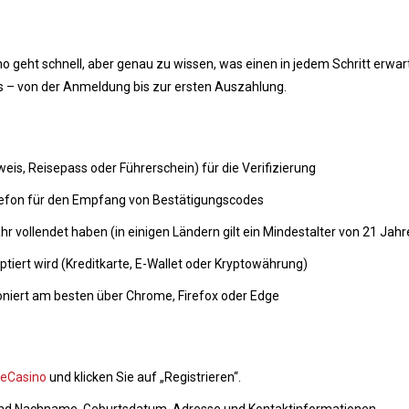
o geht schnell, aber genau zu wissen, was einen in jedem Schritt erwarte
s – von der Anmeldung bis zur ersten Auszahlung.
is, Reisepass oder Führerschein) für die Verifizierung
elefon für den Empfang von Bestätigungscodes
r vollendet haben (in einigen Ländern gilt ein Mindestalter von 21 Jahr
tiert wird (Kreditkarte, E-Wallet oder Kryptowährung)
tioniert am besten über Chrome, Firefox oder Edge
eCasino
und klicken Sie auf „Registrieren“.