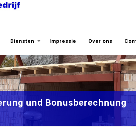
Diensten
Impressie
Over ons
Con
ierung und Bonusberechnung