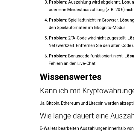
Problem:
Auszahlung wird abgelehnt.
Lösun
oder eine Mindestauszahlung (z. B. 20 €) nicht 
Problem:
Spiel lädt nicht im Browser.
Lösung
den Spielautomaten im Inkognito-Modus.
Problem:
2FA-Code wird nicht zugestellt.
Lö
Netzwerkzeit. Entfernen Sie den alten Code 
Problem:
Bonuscode funktioniert nicht.
Lösu
Fehlern an den Live-Chat.
Wissenswertes
Kann ich mit Kryptowährunge
Ja, Bitcoin, Ethereum und Litecoin werden akzeptie
Wie lange dauert eine Ausza
E-Wallets bearbeiten Auszahlungen innerhalb vo