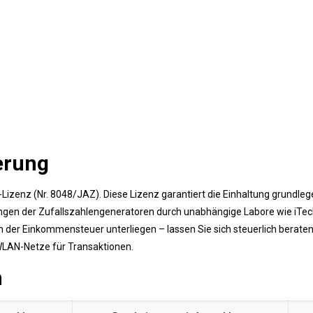
erung
Lizenz (Nr. 8048/JAZ). Diese Lizenz garantiert die Einhaltung grundle
ngen der Zufallszahlengeneratoren durch unabhängige Labore wie iTec
der Einkommensteuer unterliegen – lassen Sie sich steuerlich beraten
WLAN-Netze für Transaktionen.
n