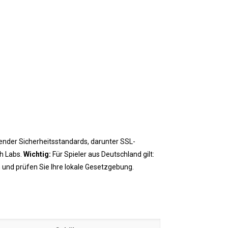
gender Sicherheitsstandards, darunter SSL-
h Labs.
Wichtig:
Für Spieler aus Deutschland gilt:
 und prüfen Sie Ihre lokale Gesetzgebung.