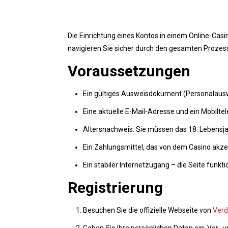
Die Einrichtung eines Kontos in einem Online-Casin
navigieren Sie sicher durch den gesamten Prozes
Voraussetzungen
Ein gültiges Ausweisdokument (Personalauswe
Eine aktuelle E-Mail-Adresse und ein Mobilt
Altersnachweis: Sie müssen das 18. Lebensjah
Ein Zahlungsmittel, das von dem Casino akzep
Ein stabiler Internetzugang – die Seite funk
Registrierung
Besuchen Sie die offizielle Webseite von
Verd