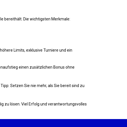
le bereithält. Die wichtigsten Merkmale:
öhere Limits, exklusive Turniere und ein
fenaufstieg einen zusätzlichen Bonus ohne
ipp: Setzen Sie nie mehr, als Sie bereit sind zu
ig zu lösen. Viel Erfolg und verantwortungsvolles